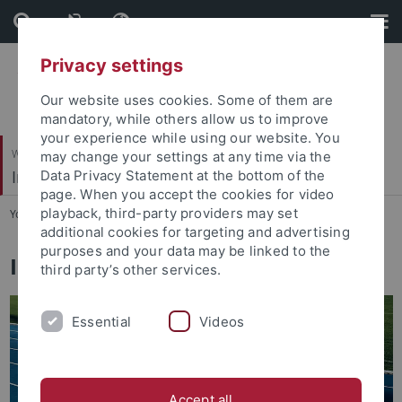
Skip
Skip
to
to
content
footer
Privacy settings
Our website uses cookies. Some of them are
mandatory, while others allow us to improve
your experience while using our website. You
Wirtschafts- und Sozialwissenschaftliche Fakultät
may change your settings at any time via the
Institut für Sportwissenschaft
Data Privacy Statement at the bottom of the
page. When you accept the cookies for video
playback, third-party providers may set
You are here:
Startseite
...
Institut
additional cookies for targeting and advertising
purposes and your data may be linked to the
Institut für Sportwissenschaft
third party’s other services.
Essential
Videos
Accept all