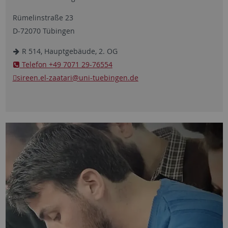
Rümelinstraße 23
D-72070 Tübingen
R 514, Hauptgebäude, 2. OG
Telefon +49 7071 29-76554
sireen.el-zaatari@uni-tuebingen.de