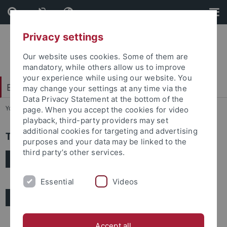
Skip
Skip
to
to
content
footer
Privacy settings
Our website uses cookies. Some of them are
mandatory, while others allow us to improve
your experience while using our website. You
Exzellenzcluster - HUMAN ORIGINS
may change your settings at any time via the
Data Privacy Statement at the bottom of the
You are here:
Startseite
...
Team
page. When you accept the cookies for video
playback, third-party providers may set
additional cookies for targeting and advertising
Team
purposes and your data may be linked to the
third party’s other services.
Central Office
Essential
Videos
Research Supporting Staff
Accept all