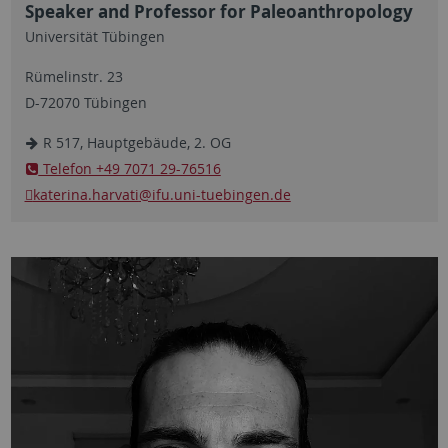
Speaker and Professor for Paleoanthropology
Universität Tübingen
Rümelinstr. 23
D-72070 Tübingen
R 517, Hauptgebäude, 2. OG
Telefon +49 7071 29-76516
katerina.harvati
@ifu.uni-tuebingen.de