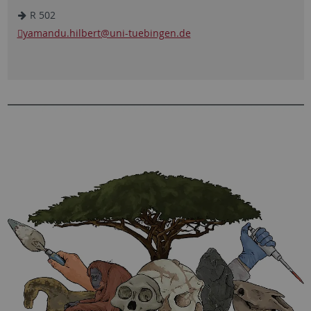
R 502
yamandu.hilbert
@uni-tuebingen.de