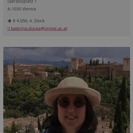
Djerassiplatz 1
A-1030 Vienna
R 4.056, 4. Stock
katerina.douka
@univie.ac.at