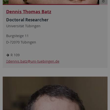
Dennis Thomas Batz
Doctoral Researcher
Universität Tübingen
Burgsteige 11
D-72070 Tübingen
R 109
dennis.batz
@uni-tuebingen.de