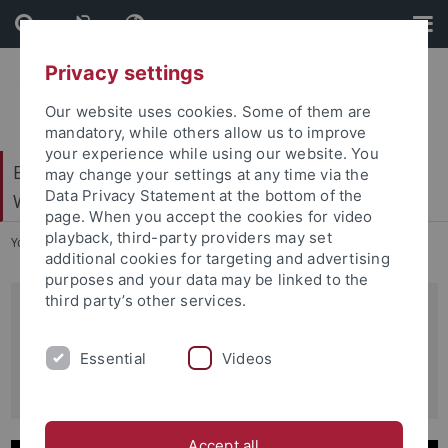
Skip
Skip
to
to
content
footer
Privacy settings
Our website uses cookies. Some of them are
mandatory, while others allow us to improve
your experience while using our website. You
Exzellenzcluster – Maschinelles Lernen für die
may change your settings at any time via the
Data Privacy Statement at the bottom of the
Wissenschaft
page. When you accept the cookies for video
playback, third-party providers may set
You are here:
Startseite
...
Home
additional cookies for targeting and advertising
purposes and your data may be linked to the
third party’s other services.
Maschinelles Lernen:
Neue Perspektiven für die
Essential
Videos
Wissenschaft
Accept all