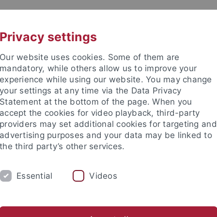
UNI A-Z
KONTAKT
Privacy settings
Our website uses cookies. Some of them are
mandatory, while others allow us to improve your
experience while using our website. You may change
your settings at any time via the Data Privacy
d Diversitätsforschung (ZGD)
Statement at the bottom of the page. When you
accept the cookies for video playback, third-party
providers may set additional cookies for targeting and
advertising purposes and your data may be linked to
the third party’s other services.
HUNG
LEHRE
MITARBEITENDE
Essential
Videos
n
Netzwerk
Corona, Gender und Diversität
#4genderst
nd Institute
Zentrum für Gender- und Diversitätsforschung (ZG