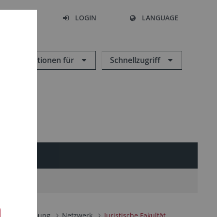
SEARCH
LOGIN
LANGUAGE
Informationen für
Schnellzugriff
udies
D)
Forschung
Netzwerk
Juristische Fakultät