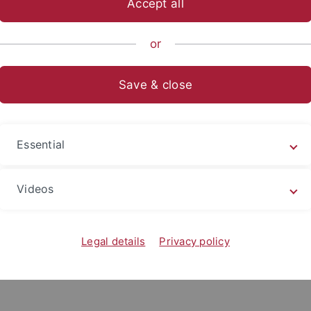
Accept all
or
tische Fakultät
Save & close
echt
 Dr. Rita Haverkamp
Essential
professur für Kriminalprävention und Risikomanagement
Videos
Legal details
Privacy policy