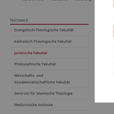
Juris
Netzwerk
Evangelisch-Theologische Fakultät
Strafr
Katholisch-Theologische Fakultät
Professor
Juristische Fakultät
Stiftungs
Philosophische Fakultät
Wirtschafts- und
Sozialwissenschaftliche Fakultät
Zentrum für Islamische Theologie
Medizinische Institute