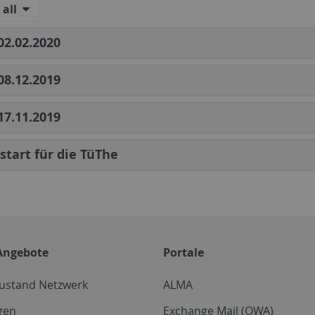
all
2.02.2020
8.12.2019
7.11.2019
start für die TüThe
Angebote
Portale
zustand Netzwerk
ALMA
gen
Exchange Mail (OWA)