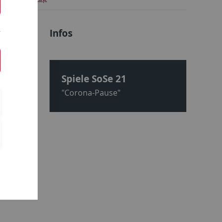
Infos
arker und
Spiele SoSe 21
ter Beweis
"Corona-Pause"