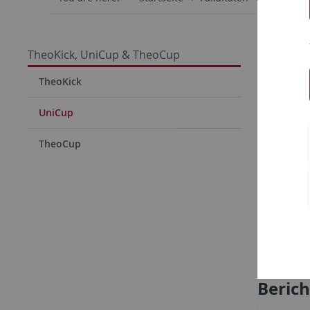
Was is
TheoKick, UniCup & TheoCup
TheoKick
Seit vie
ernstzune
UniCup
und freut
TheoCup
Berich