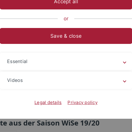
Accept all
or
t der UniCup?
Save & close
len Semestern zeigt sich die TüThe im UniCup als st
hmender Gegner. Jeweils sonntags stellt sie ihr Können un
 sich über zahlreiche Fans und Mitspieler*innen.
Essential
Videos
TüThe im Newsletter der Universität Tübingen
Legal details
Privacy policy
te aus der Saison WiSe 19/20