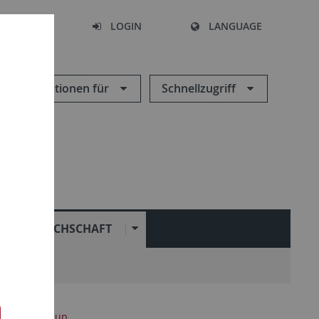
SEARCH
LOGIN
LANGUAGE
Informationen für
Schnellzugriff
FACHSCHAFT
Cup
UniCup