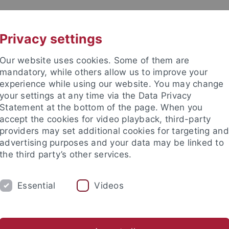
UNI A-Z
KONTAKT
Privacy settings
Our website uses cookies. Some of them are
mandatory, while others allow us to improve your
experience while using our website. You may change
your settings at any time via the Data Privacy
 Fakultät
Statement at the bottom of the page. When you
accept the cookies for video playback, third-party
providers may set additional cookies for targeting and
advertising purposes and your data may be linked to
the third party’s other services.
ÜHLE
GLEICHSTELLUNG
FORSCHUNG
Essential
Videos
st was?
TheoKick, UniCup & TheoCup
Kontakt
h-Theologische Fakultät
Fachschaft
TheoKick, UniCup & Theo