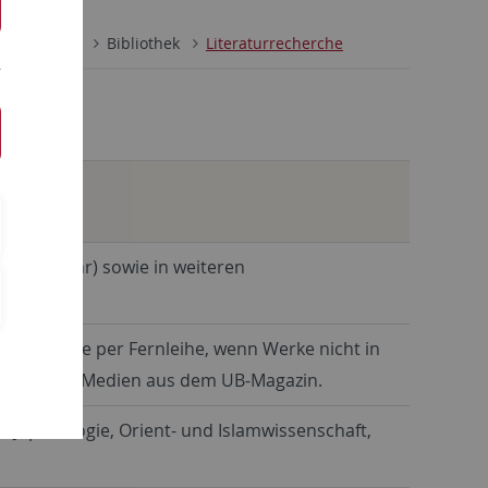
Ethnologie
Bibliothek
Literaturrecherche
her & mehr) sowie in weiteren
gens, sowie per Fernleihe, wenn Werke nicht in
ichkeit von Medien aus dem UB-Magazin.
e, Japanologie, Orient- und Islamwissenschaft,