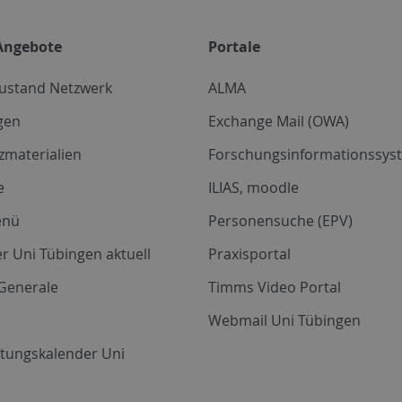
Angebote
Portale
zustand Netzwerk
ALMA
gen
Exchange Mail (OWA)
zmaterialien
Forschungsinformationssyst
e
ILIAS, moodle
enü
Personensuche (EPV)
r Uni Tübingen aktuell
Praxisportal
Generale
Timms Video Portal
Webmail Uni Tübingen
ltungskalender Uni