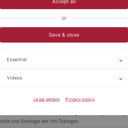
Accept all
ische Fakultät
Fachbereiche
Asien-Orient-Wissenschaften
or
Save & close
Essential
in wissenschaftlichen Bibliotheksbeständen Tübingens (Büc
Videos
turnachweisen (Artikel & mehr)
lls Suche in wissenschaftlichen Bibliotheksbeständen Tübin
en vorhanden sind. Außerdem gibt es hier die Bestellmögl
Legal details
Privacy policy
inden Sie nur Bestände der Abteilungen Ethnologie, Indologi
istik und Sinologie der Uni Tübingen.