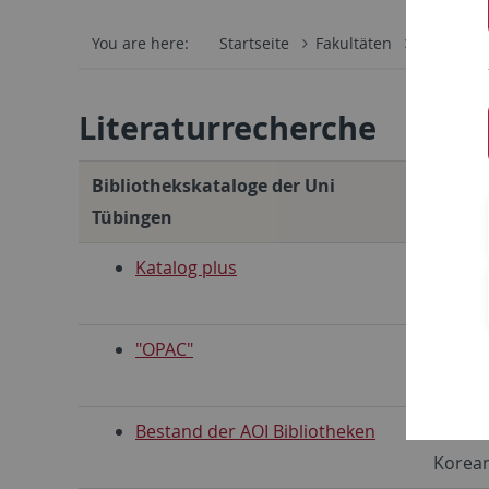
You are here:
Startseite
Fakultäten
Philosoph
Literaturrecherche
Bibliothekskataloge der Uni
Info
Tübingen
Katalog plus
Suche 
Litera
"OPAC"
Ebenfa
Tübing
Bestand der AOI Bibliotheken
Hier f
Korean