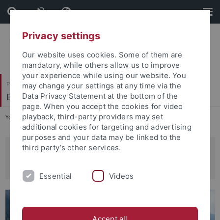
Skip
Skip
to
to
content
footer
Privacy settings
Our website uses cookies. Some of them are
mandatory, while others allow us to improve
your experience while using our website. You
Philosophische Fakultät
may change your settings at any time via the
Ethnologie
Data Privacy Statement at the bottom of the
page. When you accept the cookies for video
playback, third-party providers may set
You are here:
Startseite
...
Forschung
additional cookies for targeting and advertising
purposes and your data may be linked to the
third party’s other services.
Digitalisierung und Erschließung der
ethnologischen Sammlung
Essential
Videos
Accept all