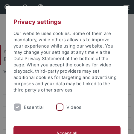
Skip
Skip
to
to
content
footer
Privacy settings
Our website uses cookies. Some of them are
mandatory, while others allow us to improve
your experience while using our website. You
Philosophische Fakultät
may change your settings at any time via the
Ethnologie
Data Privacy Statement at the bottom of the
page. When you accept the cookies for video
playback, third-party providers may set
You are here:
Startseite
...
Dr. Maximilian Priester-Lasch
additional cookies for targeting and advertising
purposes and your data may be linked to the
Prof. Dr. Carola Lorea
third party’s other services.
Priv.- Doz. Wulf Frauen
Essential
Videos
Chantal Arold, M. A.
Sekretariat
Accept all