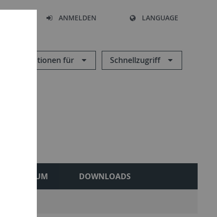
HEN
ANMELDEN
LANGUAGE
Informationen für
Schnellzugriff
MUSEUM
DOWNLOADS