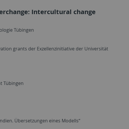
terchange: Intercultural change
nologie Tübingen
tion grants der Exzellenzinitiative der Universität
ät Tübingen
Indien. Übersetzungen eines Modells“