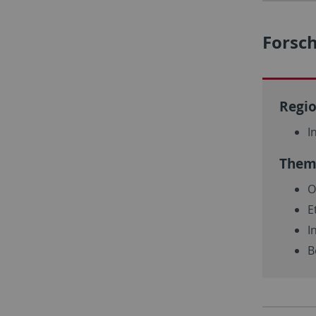
Forsc
Regi
I
Them
O
E
I
B