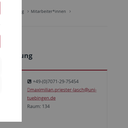
Abteilung
Mitarbeiter*innen
enberatung
+49-(0)7071-29-75454
maximilian.priester-lasch
@uni-
tuebingen.de
Raum: 134