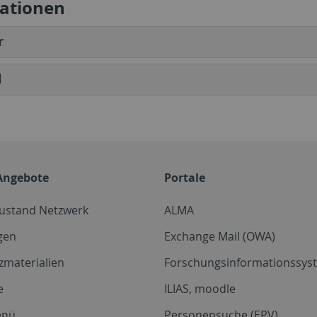
kationen
r
l
Angebote
Portale
zustand Netzwerk
ALMA
gen
Exchange Mail (OWA)
zmaterialien
Forschungsinformationssyst
e
ILIAS, moodle
enü
Personensuche (EPV)