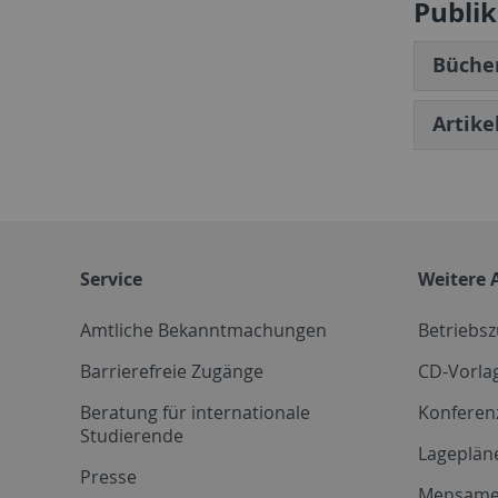
Publi
Büche
Artike
Service
Weitere 
Amtliche Bekanntmachungen
Betriebs
Barrierefreie Zugänge
CD-Vorla
Beratung für internationale
Konferen
Studierende
Lageplän
Presse
Mensam