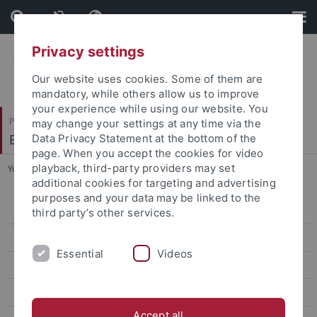
Skip
Skip
to
to
content
footer
Privacy settings
Our website uses cookies. Some of them are
mandatory, while others allow us to improve
your experience while using our website. You
Philosophische Fakultät
may change your settings at any time via the
Ethnologie
Data Privacy Statement at the bottom of the
page. When you accept the cookies for video
playback, third-party providers may set
You are here:
Startseite
...
Bewerbung
additional cookies for targeting and advertising
purposes and your data may be linked to the
Überblick
third party’s other services.
Bewerbung
Essential
Videos
Curriculum (English)
English Teaching Platform
Accept all