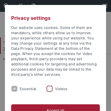
Skip
Skip
to
to
content
footer
Privacy settings
Our website uses cookies. Some of them are
mandatory, while others allow us to improve
your experience while using our website. You
Philosophische Fakultät
may change your settings at any time via the
Zeitgeschichte
Data Privacy Statement at the bottom of the
page. When you accept the cookies for video
playback, third-party providers may set
You are here:
Startseite
...
Wissenschaftliche Hilfskräfte
additional cookies for targeting and advertising
purposes and your data may be linked to the
Personen A bis Z
third party’s other services.
Doktorand:innen
Essential
Videos
Ehemalige, Emeritierte und Asoziierte
Wissenschaftliche Hilfskräfte
Accept all