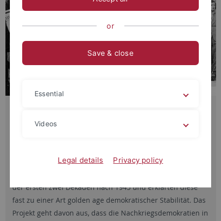
or
Save & close
Essential
'Raue' Nachkriegsdemokratien
In den vergangenen Jahren beschäftigten sich
Videos
Historiker:innen vermehrt mit dem facettenreichen
Charakter europäischer Nachkriegsdemokratien (u.a.
Legal details
Privacy policy
Conway 2020; Corduwener 2023). Beinahe einmütig
betonten sie den „eingehegten“, „kontrollierten“ Charakter
der ersten zwei Dekaden nach 1945 und erklärten diese
fast zu einer Art golden age demokratischer Stabilität. Das
Projekt geht davon aus, dass die Nachkriegsdemokratien in