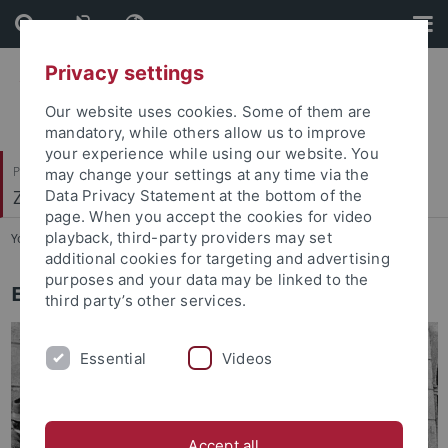
Skip
Skip
to
to
content
footer
Privacy settings
Our website uses cookies. Some of them are
mandatory, while others allow us to improve
your experience while using our website. You
Philosophische Fakultät
may change your settings at any time via the
Zeitgeschichte
Data Privacy Statement at the bottom of the
page. When you accept the cookies for video
playback, third-party providers may set
You are here:
Startseite
...
Europäische Geschichte
additional cookies for targeting and advertising
purposes and your data may be linked to the
Europäische Geschichte
third party’s other services.
Essential
Videos
Accept all