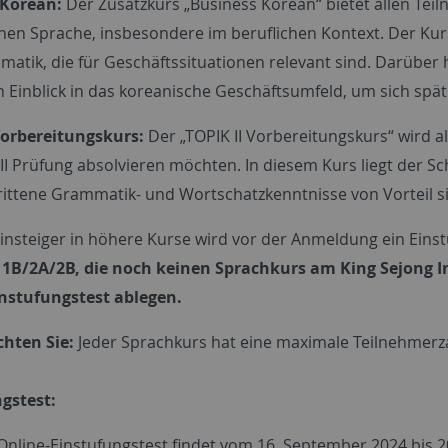
 Korean:
Der Zusatzkurs „Business Korean“ bietet allen Tei
hen Sprache, insbesondere im beruflichen Kontext. Der Ku
atik, die für Geschäftssituationen relevant sind. Darüber
en Einblick in das koreanische Geschäftsumfeld, um sich spä
Vorbereitungskurs:
Der „TOPIK II Vorbereitungskurs“ wird a
 II Prüfung absolvieren möchten. In diesem Kurs liegt der 
rittene Grammatik- und Wortschatzkenntnisse von Vorteil s
insteiger in höhere Kurse wird vor der Anmeldung ein Eins
 1B/2A/2B, die noch keinen Sprachkurs am King Sejong 
nstufungstest ablegen.
chten Sie:
Jeder Sprachkurs hat eine maximale Teilnehmerz
gstest:
Online-Einstufungstest findet vom 16. September 2024 bis 2