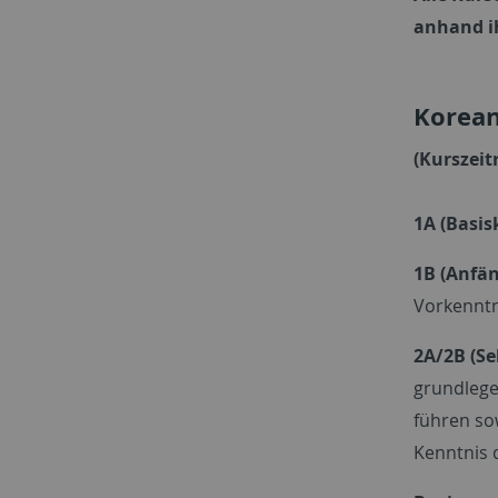
anhand i
Korean
(Kurszeit
1A (Basis
1B (Anfän
Vorkenntn
2A/2B (S
grundlege
führen so
Kenntnis 