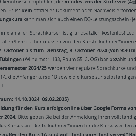
hkenntnisse empfohlen, die
mindestens der Stufe vier (4급
en. Es ist
kein
offizielles Dokument oder Nachweis erforder
tungskurs
kann man sich auch einen BQ-Leistungsschein (je
hme an allen Sprachkursen ist grundsätzlich kostenlos! Ledi
ialien/Lehrbücher müssen von den Kursteilnehmer*innen s
. Oktober bis zum Dienstag, 8. Oktober 2024 (von 9:30 bi
 Tübingen
(Wilhelmstr. 133, Raum 55, 2. OG) bar bezahlt u
ersemester 2024/25
werden vier reguläre Sprachkurse und 
 1A, die Anfängerkurse 1B sowie die Kurse zur selbständig
II.
raum: 14.10.2024- 08.02.2025)
dung für den Kurs erfolgt online über Google Forms vom
r 2024.
Bitte geben Sie bei der Anmeldung Ihren vollständ
 des Kurses an. Die Teilnehmer*innen für die Kurse werden
a
e außer den Kurs 1A sind auf „first come, first served“ 