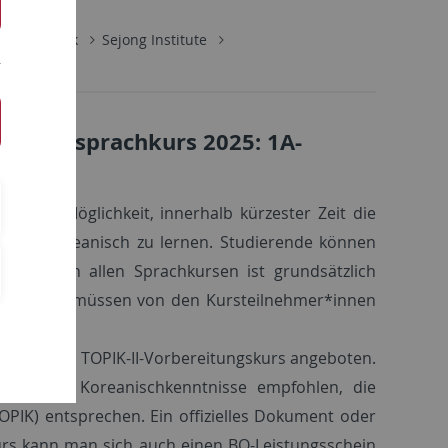
Koreanistik
Sejong Institute
ivferiensprachkurs 2025: 1A-
nen die Möglichkeit, innerhalb kürzester Zeit die
iches Koreanisch zu lernen. Studierende können
ilnahme an allen Sprachkursen ist grundsätzlich
ehrbücher müssen von den Kursteilnehmer*innen
bingen ein TOPIK-II-Vorbereitungskurs angeboten.
 werden Koreanischkenntnisse empfohlen, die
TOPIK) entsprechen. Ein offizielles Dokument oder
skurs kann man sich auch einen BQ-Leistungsschein