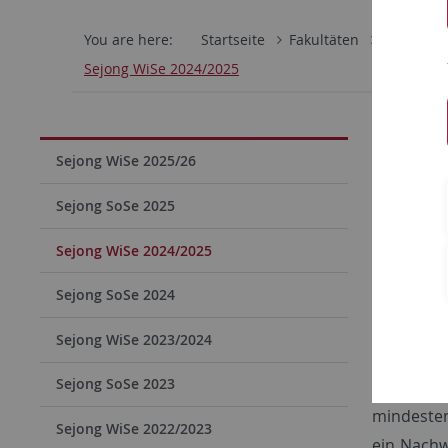
You are here:
Startseite
Fakultäten
Philosoph
Sejong WiSe 2024/2025
King S
Sejong WiSe 2025/26
Basisk
Sejong SoSe 2025
Der Inten
Grundlage
Sejong WiSe 2024/2025
sich eine
Sejong SoSe 2024
kostenlos
selbst ge
Sejong WiSe 2023/2024
Neben den
Sejong SoSe 2023
Dieser k
mindesten
Sejong WiSe 2022/2023
ein Nachw