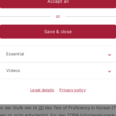
Accept all
ische Fakultät
Fachbereiche
Asien-Orient-Wissenschaften
or
Save & close
ejong Institute Koreanisch Winter-Intens
urs und TOPIK-II-Vorbereitungskurs
Essential
sivferiensprachkurs 1A des King Sejong Institute bietet Ih
n der koreanischen Sprache zu erfassen und alltagstaugl
n BQ-Leistungsschein (4 ECTS) ausstellen lassen. Die Te
Videos
! Lediglich die
Kosten von 35 Euro
für Lehrmaterialien/L
tragen werden.
Legal details
Privacy policy
 regulären Sprachkursen wird am King Sejong Institute Tü
ann von allen Personen besucht werden. Für den Kurs
s der Stufe vier (4 급) des Test of Proficiency in Korean (
eis ist nicht erforderlich. Für den TOPIK-II-Vorbereitung