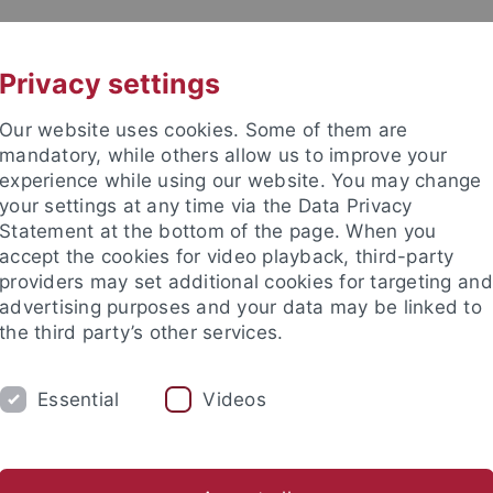
UNI A-Z
KONTAKT
Privacy settings
Our website uses cookies. Some of them are
mandatory, while others allow us to improve your
experience while using our website. You may change
your settings at any time via the Data Privacy
Statement at the bottom of the page. When you
accept the cookies for video playback, third-party
providers may set additional cookies for targeting and
advertising purposes and your data may be linked to
the third party’s other services.
Essential
Videos
M
STUDIUM
CKS
TUCKU
g
Kurse
Team
Archiv