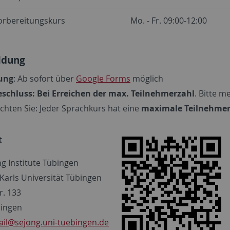
orbereitungskurs
Mo. - Fr. 09:00-12:00
ldung
ung
: Ab sofort über
Google Forms
möglich
schluss: Bei Erreichen der max. Teilnehmerzahl
. Bitte m
achten Sie: Jeder Sprachkurs hat eine
maximale Teilnehmer
t
ng Institute Tübingen
Karls Universität Tübingen
r. 133
bingen
il
@sejong.uni-tuebingen.de