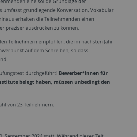
lnehmenden eine solide Grundlage der
rs umfasst grundlegende Konversation, Vokabular
 hinaus erhalten die Teilnehmenden einen
ter präziser ausdrücken zu können.
llen Teilnehmern empfohlen, die im nächsten Jahr
Schwerpunkt auf dem Schreiben, so dass
ind.
tufungstest durchgeführt!
Bewerber*innen für
Institute belegt haben, müssen unbedingt den
ahl von 23 Teilnehmern.
0. September 2024 statt. Während dieser Zeit