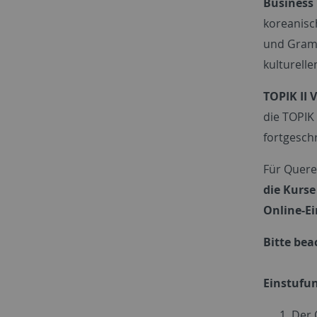
Business
koreanisc
und Gramm
kulturell
TOPIK II 
die TOPIK
fortgesch
Für Quere
die Kurse
Online-Ei
Bitte bea
Einstufun
Der 