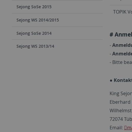
Sejong SoSe 2015
TOPIK V
Sejong WS 2014/2015
# Anme
Sejong SoSe 2014
-
Anmeld
Sejong WS 2013/14
-
Anmelde
- Bitte be
● Kontak
King Sejo
Eberhard 
Wilhelmst
72074 Tü
Email:
ma