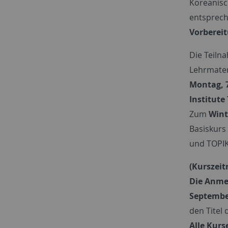
Koreanisc
entsprech
Vorberei
Die Teilna
Lehrmater
Montag, 7
Institute
Zum
Wint
Basiskurs
und TOPIK 
(Kurszeit
Die Anmel
Septembe
den Titel
Alle Kurs