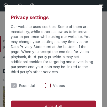
Skip
Skip
to
to
content
footer
Privacy settings
Our website uses cookies. Some of them are
mandatory, while others allow us to improve
your experience while using our website. You
Philosophische Fakultät
may change your settings at any time via the
Koreanistik
Data Privacy Statement at the bottom of the
page. When you accept the cookies for video
playback, third-party providers may set
You are here:
Startseite
...
Han, Unsuk
additional cookies for targeting and advertising
purposes and your data may be linked to the
Dr. phil. Unsuk Han
third party’s other services.
Fellow
Essential
Videos
Accept all