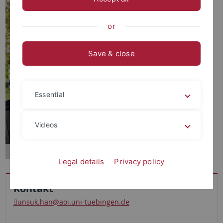
or
Save & close
Essential
Videos
Legal details
Privacy policy
Kontakt
unsuk.han
@aoi.uni-tuebingen.de