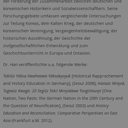
der Förderung der Zusammenarbeit zwischen deutschen und
koreanischen Historikern und Sozialwissenschaftlern. Seine
Forschungsgebiete umfassen vergleichende Untersuchungen
zur Teilung Koreas, dem Kalten Krieg, der deutschen und
koreanischen Vereinigung, Vergangenheitsbewältigung, der
historischen Aussöhnung, der Geschichte der
zivilgesellschaftlichen Entwicklung und zum
Geschichtsunterricht in Europa und Ostasien.
Dr. Han veröffentlichte u.a. folgende Werke:
Tokilŭi Yŏksa Hwahaewa Yŏksakyoyuk
[Historical Rapprochement
and History Education in Germany], (Seoul 2008);
Hanaŭi Minjok,
Tugaeŭi Kwagŏ
.
20 Segiŭi Tokil Minjokkwa Tongilmunje
[One
Nation, Two Pasts: the German Nation in the 20th Century and
the Question of Reunification], (Seoul 2003) und
History
Education and Reconciliation. Comparative Perspectives on East
Asia
(Frankfurt a.M. 2012).