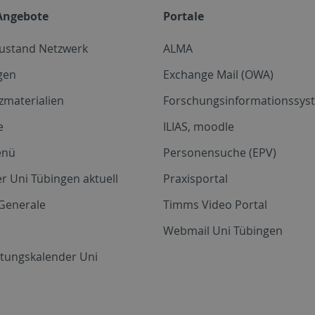
Angebote
Portale
zustand Netzwerk
ALMA
gen
Exchange Mail (OWA)
zmaterialien
Forschungsinformationssyst
e
ILIAS, moodle
enü
Personensuche (EPV)
r Uni Tübingen aktuell
Praxisportal
Generale
Timms Video Portal
Webmail Uni Tübingen
ltungskalender Uni