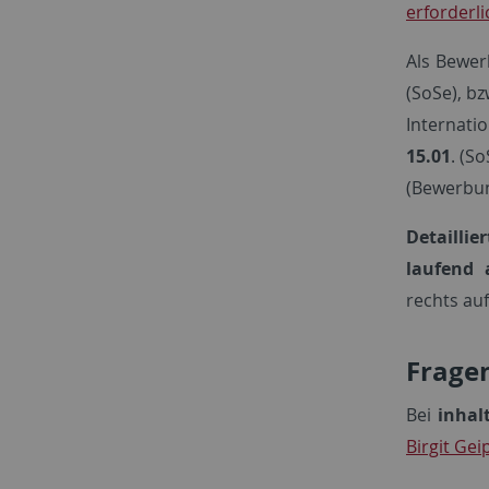
erforderl
Als Bewer
(SoSe), bz
Internati
15.01
. (S
(Bewerbun
Detailli
laufend 
rechts au
Frage
Bei
inhal
Birgit Gei