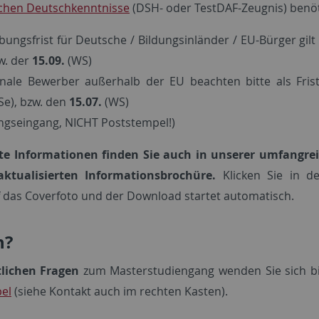
ichen Deutschkenntnisse
(DSH- oder TestDAF-Zeugnis) benöt
bungsfrist für Deutsche / Bildungsinländer / EU-Bürger gil
w. der
15.09.
(WS)
onale Bewerber außerhalb der EU beachten bitte als Fri
oSe), bzw. den
15.07.
(WS)
gseingang, NICHT Poststempel!)
erte Informationen finden Sie auch in unserer umfangre
aktualisierten Informationsbrochüre.
Klicken Sie in d
f das Coverfoto und der Download startet automatisch.
n?
tlichen Fragen
zum Masterstudiengang wenden Sie sich b
pel
(siehe Kontakt auch im rechten Kasten).