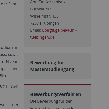
Abt. für Koreanistik
 der Seoul
Büroraum 56
Wilhelmstr. 133
72074 Tübingen
Email:
birgit.geipel
@uni-
tuebingen.de
tudium in
luss, sowie
em Niveau
Bewerbung für
päischen
Masterstudiengang
IK).
2/C1 GeR
Bewerbungsverfahren
Die Bewerbung für den
weis der
Masterstudiengang erfolgt