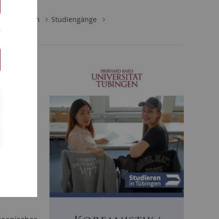
Studium
Studiengänge
S 2014/15
tudiengang
schaft des
tive. Die
rialismus,