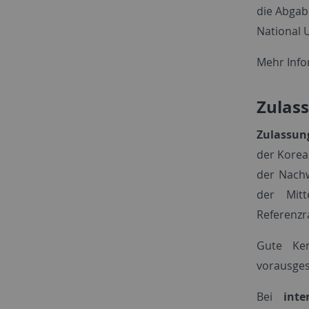
die Abgab
National U
Mehr Inf
Zulas
Zulassun
der Korean
der Nach
der Mit
Referenzr
Gute Ke
vorausges
Bei
inte