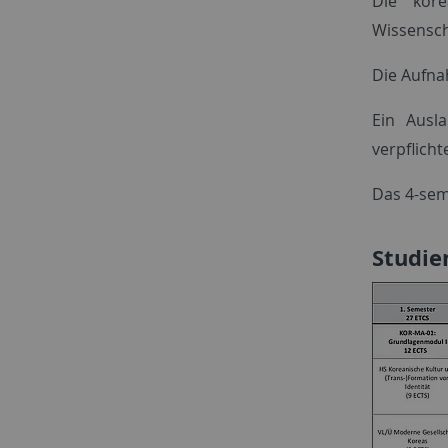
Die kore
Wissensch
Die Aufn
Ein Ausl
verpflich
Das 4-sem
Studie