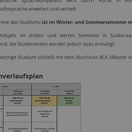
anische Sprachkompetenz wird durch Kurse in kor
aftssprache erweitert und vertieft.
ahme des Studiums
ist im Winter- und Sommersemester m
andsjahr im dritten und vierten Semester in Südkorea 
tend, die Studierenden werden jedoch dazu ermutigt.
estrige Studium schließt mit dem Abschluss M.A. (Master of 
nverlaufsplan