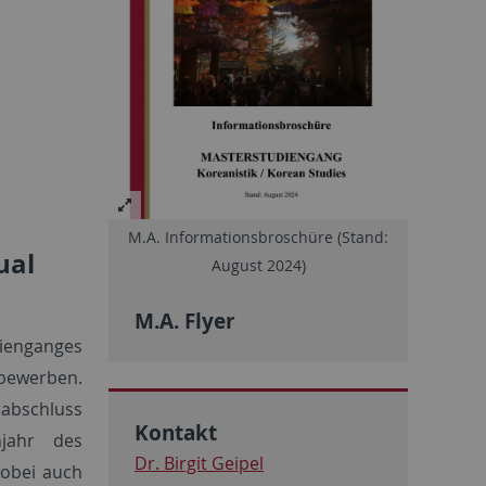
M.A. Informationsbroschüre (Stand:
ual
August 2024)
M.A. Flyer
ienganges
bewerben.
abschluss
Kontakt
jahr des
Dr. Birgit Geipel
wobei auch