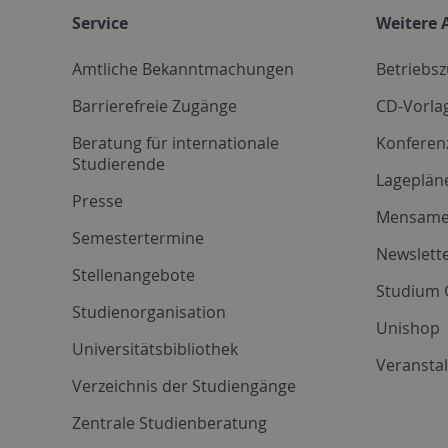
Service
Weitere 
Amtliche Bekanntmachungen
Betriebs
Barrierefreie Zugänge
CD-Vorla
Beratung für internationale
Konferen
Studierende
Lageplän
Presse
Mensam
Semestertermine
Newslette
Stellenangebote
Studium 
Studienorganisation
Unishop
Universitätsbibliothek
Veransta
Verzeichnis der Studiengänge
Zentrale Studienberatung