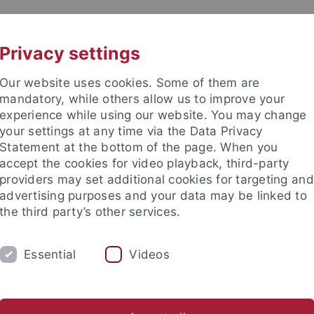
UNI A-Z
KONTAKT
Privacy settings
Our website uses cookies. Some of them are
mandatory, while others allow us to improve your
experience while using our website. You may change
your settings at any time via the Data Privacy
Statement at the bottom of the page. When you
accept the cookies for video playback, third-party
providers may set additional cookies for targeting and
advertising purposes and your data may be linked to
the third party’s other services.
Essential
Videos
M
STUDIUM
CKS
TUCKU
en- und Prüfungsordnungen
Lehrveranstaltungen
Praktika