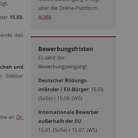
igt.
über die Online-Plattform
ALMA
.
t der
15.03
.
stende den
Bewerbungsfristen
Es zählt der
Bewerbungseingang!
ichen und
er Sidebar
Deutsche/ Bildung
s-
inländer / EU-Bürger
: 15.03.
(SoSe) / 15.09. (WS)
Internationale Bewerber
itte an
Dr.
außerhalb der EU
:
15.01. (SoSe) / 15.07. (WS)