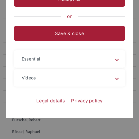
Deuerlein, Martin
Essifi, Lena
or
Hammel, Kassandra
Save & close
Höhn, Clara-Sophie
Kilger, Johanna
Essential
Kienle, Amrei
Klopprogge, Nadja
Videos
Kramm, Robert
Kühl, Richard
Legal details
Privacy policy
Levsen, Sonja
Pursche, Robert
Rössel, Raphael