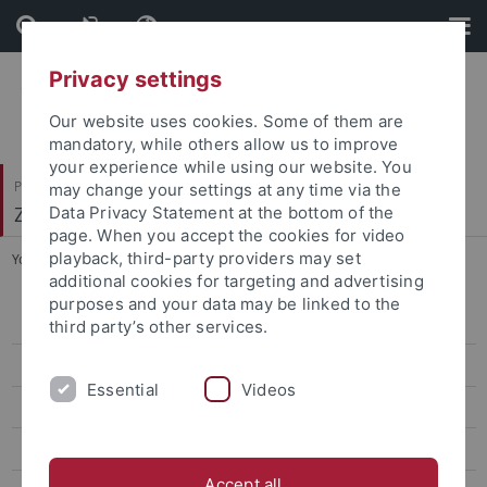
Skip
Skip
to
to
content
footer
Privacy settings
Our website uses cookies. Some of them are
mandatory, while others allow us to improve
your experience while using our website. You
Philosophische Fakultät
may change your settings at any time via the
Zeitgeschichte
Data Privacy Statement at the bottom of the
page. When you accept the cookies for video
playback, third-party providers may set
You are here:
Startseite
...
Essifi, Lena
additional cookies for targeting and advertising
purposes and your data may be linked to the
Personen A bis Z
third party’s other services.
Arnold, Jörg
Essential
Videos
Baumann, Ansbert
Boga, Laura
Accept all