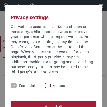
Skip
Skip
to
to
content
footer
Privacy settings
Our website uses cookies. Some of them are
mandatory, while others allow us to improve
your experience while using our website. You
Philosophische Fakultät
may change your settings at any time via the
Prof. Dr. Jörg Robert
Data Privacy Statement at the bottom of the
page. When you accept the cookies for video
playback, third-party providers may set
You are here:
Startseite
...
4. EdiKo Workshop
additional cookies for targeting and advertising
purposes and your data may be linked to the
Trilaterale Forschungskonferenzen: Freiheit der Kunst
third party’s other services.
4. EdiKo Workshop
Essential
Videos
Workshop Deutsch-Italienischer Kulturtransfer
Tagung Traum, Halluzination, Phantasmagorie
Accept all