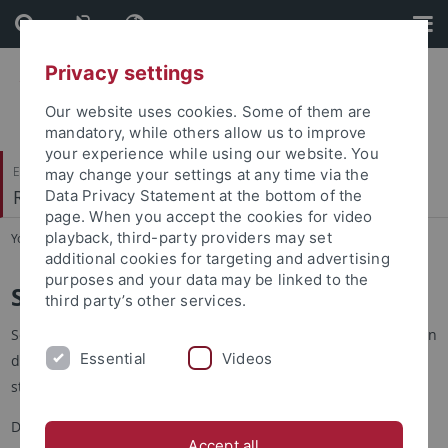
Skip
Skip
to
to
content
footer
Privacy settings
Our website uses cookies. Some of them are
mandatory, while others allow us to improve
your experience while using our website. You
Evangelisch-Theologische Fakultät
may change your settings at any time via the
Religionswissenschaft und Judaistik
Data Privacy Statement at the bottom of the
page. When you accept the cookies for video
playback, third-party providers may set
You are here:
Startseite
...
Studium
additional cookies for targeting and advertising
purposes and your data may be linked to the
Studium
third party’s other services.
Seit dem Wintersemester 2004/2005 kann das Fach
Judaistik
an
Essential
Videos
der Universität Tübingen
als Haupt
- oder
als Nebenfach
studiert werden.
Der 2011 akkreditierte
B.A.-/ M.A.-Studiengang
Judaistik
wird
Accept all