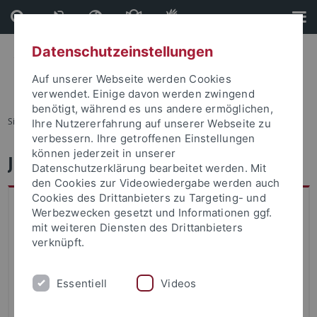
Direkt
Direkt
zum
zur
Inhalt
Fußleiste
Datenschutzeinstellungen
Auf unserer Webseite werden Cookies
verwendet. Einige davon werden zwingend
benötigt, während es uns andere ermöglichen,
Sie sind hier:
Startseite
...
Verzeichnis der Studiengänge
Ihre Nutzererfahrung auf unserer Webseite zu
verbessern. Ihre getroffenen Einstellungen
können jederzeit in unserer
Judaistik - Bachelor Hauptfach
Datenschutzerklärung bearbeitet werden. Mit
den Cookies zur Videowiedergabe werden auch
Cookies des Drittanbieters zu Targeting- und
Eckdaten zum Studiengang
Werbezwecken gesetzt und Informationen ggf.
Fakultät
mit weiteren Diensten des Drittanbieters
verknüpft.
Evangelisch-Theologische Fakultät
Abschluss
Essentiell
Videos
Bachelor Hauptfach