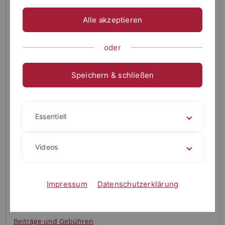
Zulassungsbeschränkung
Nein
Alle akzeptieren
Regelstudienzeit
oder
6 Semester
Kombinationsfach erforderlich?
Speichern & schließen
Ja
Bewerbungsfrist 1. Fachsemester
Essentiell
Überblick Bewerbungsfristen
Studienbeginn
Videos
Wintersemester, Sommersemester
Unterrichtssprache
Impressum
Datenschutzerklärung
Deutsch
Finanzen
Beiträge und Gebühren