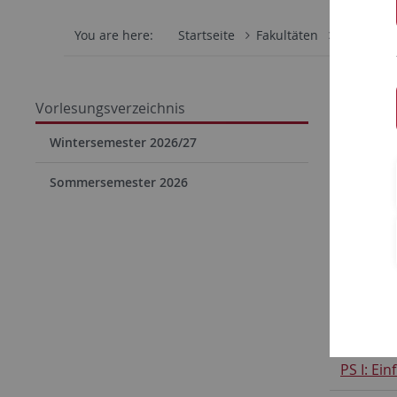
You are here:
Startseite
Fakultäten
Philosoph
Im Folgen
Vorlesungsverzeichnis
Klick auf 
Wintersemester 2026/27
per Klick
Veranstal
Sommersemester 2026
Verwendet
Übung; VL
Grundl
VL: Einf
PS I: Ei