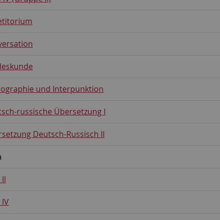
etitorium
versation
deskunde
hographie und Interpunktion
sch-russische Übersetzung I
setzung Deutsch-Russisch II
h
II
 IV