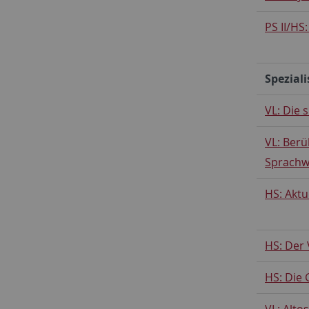
PS II/HS
Spezial
VL: Die 
VL: Berü
Sprachw
HS: Aktu
HS: Der 
HS: Die 
VL: Alto