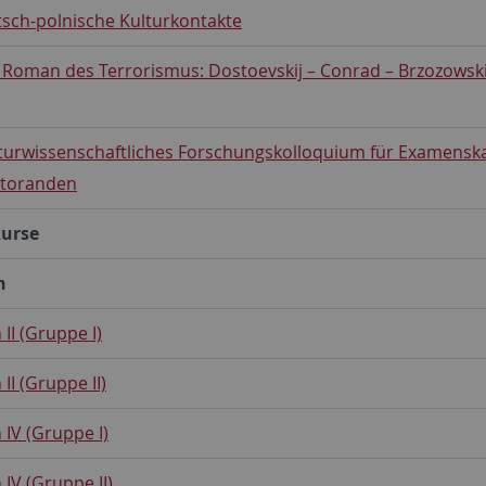
sch-polnische Kulturkontakte
: Roman des Terrorismus: Dostoevskij – Conrad – Brzozowsk
aturwissenschaftliches Forschungskolloquium für Examensk
toranden
urse
h
 II (Gruppe I)
II (Gruppe II)
 IV (Gruppe I)
 IV (Gruppe II)