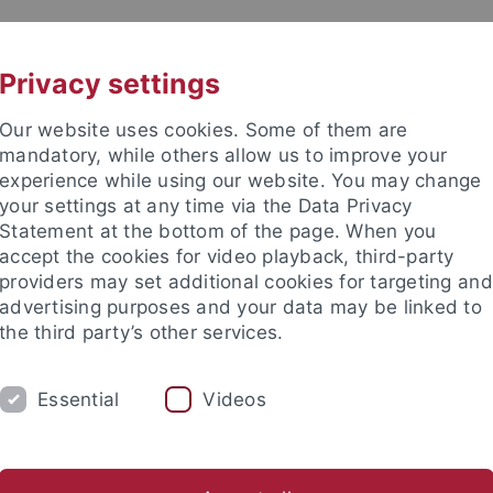
UNI A-Z
KONTAKT
Privacy settings
Our website uses cookies. Some of them are
mandatory, while others allow us to improve your
experience while using our website. You may change
your settings at any time via the Data Privacy
Statement at the bottom of the page. When you
accept the cookies for video playback, third-party
providers may set additional cookies for targeting and
advertising purposes and your data may be linked to
the third party’s other services.
Essential
Videos
STUDIUM
FORSCHUNG
INTERNATIONA
sverzeichnis
Regelungen für Hausarbeiten und sonstige schrif