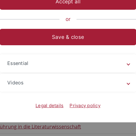
Accept all
ische Fakultät
Fachbereiche
Neuphilologie
Slavisches Se
or
den sind alle Veranstaltungen aufgelistet, die das Slavisc
Save & close
den Veranstaltungstitel zeigt Ihnen weitere Informationen a
 auf »Anmeldung« können Sie sich für die Veranstaltung an-
tungen nach Studiengängen sortiert.
Essential
e Abkürzungen: HS = Hauptseminar; OK = Oberkurs; PS = Pro
 = Vorlesung
Videos
agenmodule
Legal details
Privacy policy
ührung in die Literaturwissenschaft
nführung in die Literaturwissenschaft