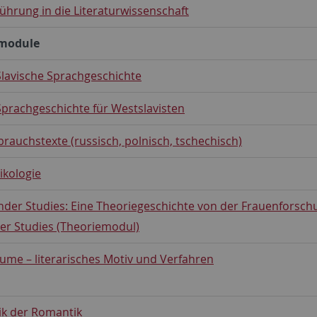
nführung in die Literaturwissenschaft
module
 Slavische Sprachgeschichte
 Sprachgeschichte für Westslavisten
ebrauchstexte (russisch, polnisch, tschechisch)
xikologie
ender Studies: Eine Theoriegeschichte von der Frauenforsch
er Studies (Theoriemodul)
räume – literarisches Motiv und Verfahren
yrik der Romantik