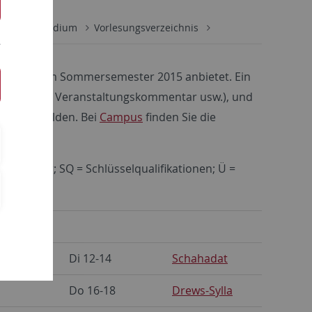
minar
Studium
Vorlesungsverzeichnis
he Seminar im Sommersemester 2015 anbietet. Ein
n (Zeit, Ort, Veranstaltungskommentar usw.), und
 oder abmelden. Bei
Campus
finden Sie die
seminar; SQ = Schlüsselqualifikationen; Ü =
Di 12-14
Schahadat
Do 16-18
Drews-Sylla