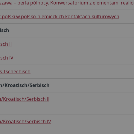
szawa – perla pólnocy. Konwersatorium z elementami reali
k polski w polsko-niemieckich kontaktach kulturowych
isch
sch II
sch IV
s Tschechisch
h/Kroatisch/Serbisch
/Kroatisch/Serbisch II
/Kroatisch/Serbisch IV