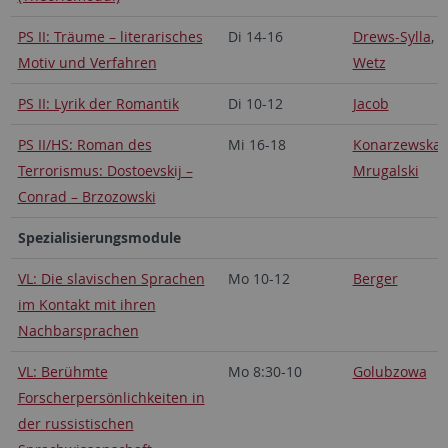
PS II: Träume – literarisches
Di 14-16
Drews-Sylla
,
Motiv und Verfahren
Wetz
PS II: Lyrik der Romantik
Di 10-12
Jacob
PS II/HS: Roman des
Mi 16-18
Konarzewska
,
Terrorismus: Dostoevskij –
Mrugalski
Conrad – Brzozowski
Spezialisierungsmodule
VL: Die slavischen Sprachen
Mo 10-12
Berger
im Kontakt mit ihren
Nachbarsprachen
VL: Berühmte
Mo 8:30-10
Golubzowa
Forscherpersönlichkeiten in
der russistischen