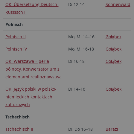
OK: Übersetzung Deutsch-
Di 12-14
Sonnenwald
Russisch II
Polnisch
Polnisch II
Mo, Mi 14–16
Gołąbek
Polnisch IV
Mo, Mi 16-18
Gołąbek
OK: Warszawa – perla
Di 16-18
Gołąbek
pólnocy. Konwersatorium z
elementami realioznawstwa
OK: Język polski w polsko-
Di 14–16
Gołąbek
niemieckich kontaktach
kulturowych
Tschechisch
Tschechisch II
Di, Do 16–18
Barazi