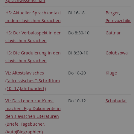
Sprachwissenschaft
HS: Aktueller Sprachkontakt
Di 16-18
Berger
,
in den slavischen Sprachen
Perevozchikov
HS: Der Verbalaspekt in den
Do 8:30-10
Gattnar
slavischen Sprachen
HS: Die Graduierung in den
Di 8:30-10
Golubzowa
slavischen Sprachen
VL: Altostslavisches
Do 18-20
Kluge
("altrussisches") Schrifttum
(10.-17.Jahrhundert)
VL: Das Leben zur Kunst
Do 10-12
Schahadat
machen: Ego-Dokumente in
den slavischen Literaturen
(Briefe, Tagebücher,
(Auto)Biographien)