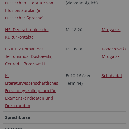
russischen Literatur: von
(vierzehntäglich)
Blok bis Sorokin (in
russischer Sprache)
HS: Deutsch-polnische
Mi 18-20
Mrugalski
Kulturkontakte
PS II/HS: Roman des
Mi 16-18
Konarzewska
,
Terrorismus: Dostoevskij –
Mrugalski
Conrad – Brzozowski
K:
Fr 10-16 (vier
Schahadat
Literaturwissenschaftliches
Termine)
Forschungskolloquium für
Examenskandidaten und
Doktoranden
Sprachkurse