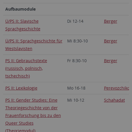
Aufbaumodule
Ü/PS II: Slavische
Di 12-14
Berger
Sprachgeschichte
Ü/PS II: Sprachgeschichte für
Mi 8:30-10
Berger
Westslavisten
PS II: Gebrauchstexte
Fr 8:30-10
Berger
(russisch, polnisch,
tschechisch)
PS II: Lexikologie
Mo 16-18
Perevozchikov
PS II: Gender Studies: Eine
Mi 10-12
Schahadat
Theoriegeschichte von der
Frauenforschung bis zu den
Queer Studies
(Theoriemodul)