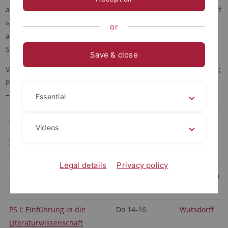
an (Zeit, Ort, Veranstaltungskommentar usw.), und per Klick auf
»Anmeldung« können Sie sich für die Veranstaltung an- oder
or
abmelden. Bei
Campus
finden Sie die Veranstaltungen nach
Studiengängen sortiert.
Save & close
Verwendete Abkürzungen: HS = Hauptseminar; OK = Oberkurs;
PS = Proseminar; SQ = Schlüsselqualifikationen; Ü = Übung; VL
= Vorlesung
Essential
Grundlagenmodule
Videos
VL: Einführung in die
Di 12-14
Schahadat
Literaturwissenschaft
Legal details
Privacy policy
PS I: Einführung in die
Do 16-18
Drews-Sylla
Literaturwissenschaft
PS I: Einführung in die
Do 14-16
Wutsdorff
Literaturwissenschaft