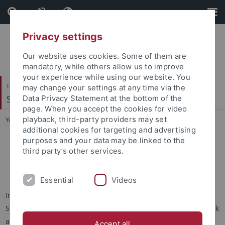
Skip
Skip
to
to
content
footer
Privacy settings
Our website uses cookies. Some of them are
mandatory, while others allow us to improve
your experience while using our website. You
Faculty of Humanities
may change your settings at any time via the
Slavisches Seminar
Data Privacy Statement at the bottom of the
page. When you accept the cookies for video
playback, third-party providers may set
You are here:
Home
...
Vorlesungsverzeichnis
additional cookies for targeting and advertising
purposes and your data may be linked to the
Wintersemester 2026/27
third party’s other services.
Sommersemester 2026
Essential
Videos
Im Folgenden sind alle Veranstaltungen aufgelistet, die das
Slavische Seminar im Sommersemester 2015 anbietet. Ein Klick
auf den Veranstaltungstitel zeigt Ihnen weitere Informationen
Accept all