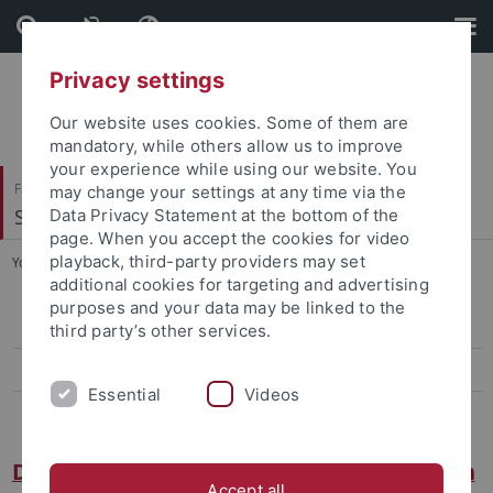
Skip
Skip
to
to
content
footer
Privacy settings
Our website uses cookies. Some of them are
mandatory, while others allow us to improve
your experience while using our website. You
Faculty of Humanities
may change your settings at any time via the
Slavisches Seminar
Data Privacy Statement at the bottom of the
page. When you accept the cookies for video
playback, third-party providers may set
You are here:
Home
...
Deutsch-polnische transkulturelle Studien
additional cookies for targeting and advertising
purposes and your data may be linked to the
Slavische Literatur- und Kulturwissenschaft
third party’s other services.
Slavische Sprachwissenschaft
Essential
Videos
Deutsch-polnische transkulturelle Studien
Deutsch-polnische transkulturelle Studien
Accept all