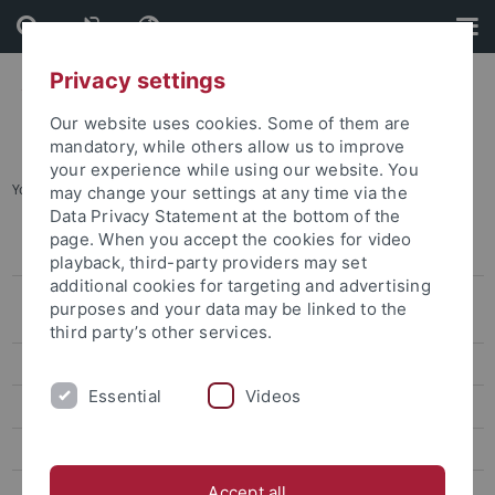
Skip
Skip
to
to
content
footer
Privacy settings
Our website uses cookies. Some of them are
mandatory, while others allow us to improve
your experience while using our website. You
You are here:
Home
...
Abschlüsse
may change your settings at any time via the
Data Privacy Statement at the bottom of the
page. When you accept the cookies for video
Über uns
playback, third-party providers may set
additional cookies for targeting and advertising
Wissenschaftliche Weiterbildung 2028: Fachkräfte in
purposes and your data may be linked to the
Zukunftsthemen qualifizieren und neue Bedarfe identifizieren
third party’s other services.
Programm
Essential
Videos
Abschlüsse
Teilnahmevoraussetzungen
Fördermöglichkeiten
Accept all