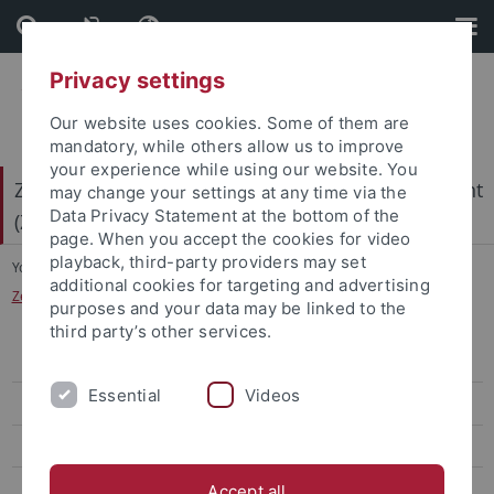
Skip
Skip
to
to
content
footer
Privacy settings
Our website uses cookies. Some of them are
mandatory, while others allow us to improve
your experience while using our website. You
Zentrum für Evaluation und Qualitätsmanagement
may change your settings at any time via the
Data Privacy Statement at the bottom of the
(ZEQ)
page. When you accept the cookies for video
playback, third-party providers may set
You are here:
Home
...
additional cookies for targeting and advertising
Zentrum für Evaluation und Qualitätsmanagement
purposes and your data may be linked to the
third party’s other services.
Aktuelles
Essential
Videos
Qualitätsmanagement
Systemakkreditierung
Studienanfängerbefragung
Accept all