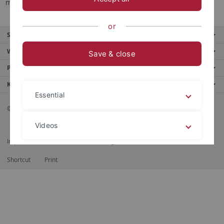
machen.
or
Service
Weitere Angebote
Save & close
Portale
Kontaktinfo
Essential
© 2026 Eberhard Karls Universität Tübingen, Tübingen
Videos
Impressum
Datenschutzerklärung
Barrierefreiheit
RSS-Feed
Shortcut
Print
Legal details
Privacy policy