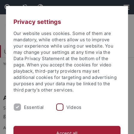
Skip
Skip
to
to
content
footer
Privacy settings
Our website uses cookies. Some of them are
mandatory, while others allow us to improve
your experience while using our website. You
Universitätsbibliothek
may change your settings at any time via the
Data Privacy Statement at the bottom of the
You are here:
Startseite
...
Anschaffungsvorschläge
page. When you accept the cookies for video
playback, third-party providers may set
additional cookies for targeting and advertising
Anschaffungsvorschläge
purposes and your data may be linked to the
third party’s other services.
Anschaffungsvorschläge
Essential
Videos
Sie würden gerne einen Titel vorschlagen, der von der UB
gekauft werden soll?
Anschaffungsvorschläge können Sie über
dieses Formular
Accept all