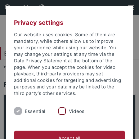
Skip
Skip
to
to
content
footer
Privacy settings
Our website uses cookies. Some of them are
mandatory, while others allow us to improve
your experience while using our website. You
Exzellenzstrategie
may change your settings at any time via the
Data Privacy Statement at the bottom of the
You are here:
Startseite
...
FAQ für Geförderte
page. When you accept the cookies for video
playback, third-party providers may set
additional cookies for targeting and advertising
FAQ für Geförderte
purposes and your data may be linked to the
third party’s other services.
Essential
Videos
Accept all