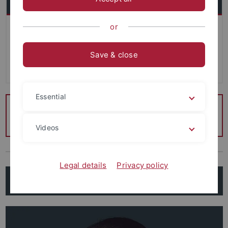
or
Das Team der Exzellenzstrategie unterstützt in Fragen
rund um das Thema Exzellenzstrategie und damit
Save & close
verbundene Projekte, Förderungen und Kooperationen der
Universität.
Essential
Allgemeine Anfragen richten Sie bitte an
exu
@uni-
tuebingen.de
Videos
Legal details
Privacy policy
Leitung