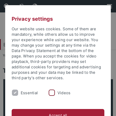
Skip
Skip
to
to
content
footer
Privacy settings
Our website uses cookies. Some of them are
mandatory, while others allow us to improve
your experience while using our website. You
Exzellenzstrategie
may change your settings at any time via the
Data Privacy Statement at the bottom of the
You are here:
Startseite
...
Team
page. When you accept the cookies for video
playback, third-party providers may set
additional cookies for targeting and advertising
Team
purposes and your data may be linked to the
third party’s other services.
Essential
Videos
Accept all