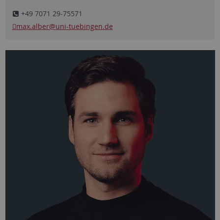
+49 7071 29-75571
max.alber
@uni-tuebingen.de