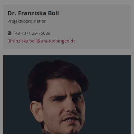
Dr. Franziska Boll
Projektkoordination
+49 7071 29-75089
franziska.boll
@uni-tuebingen.de