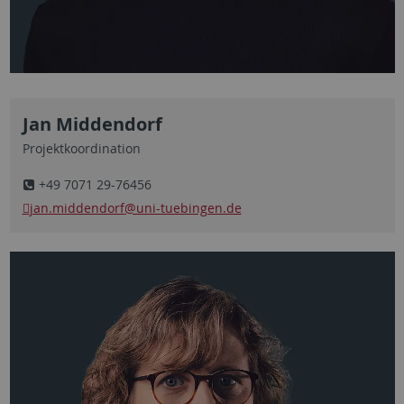
Jan Middendorf
Projektkoordination
+49 7071 29-76456
jan.middendorf
@uni-tuebingen.de