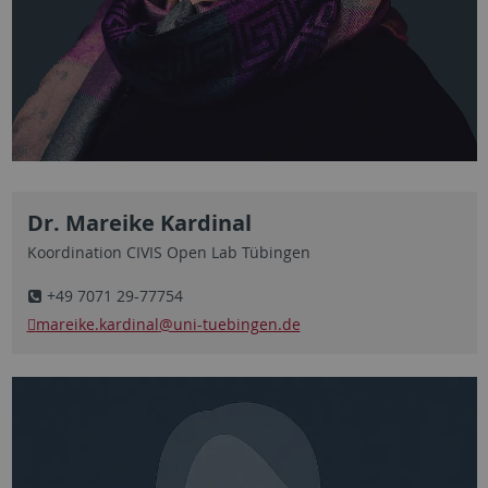
Dr. Mareike Kardinal
Koordination CIVIS Open Lab Tübingen
+49 7071 29-77754
mareike.kardinal
@uni-tuebingen.de