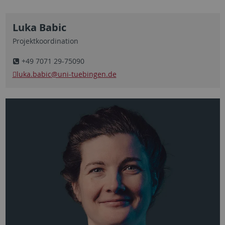
Luka Babic
Projektkoordination
+49 7071 29-75090
luka.babic
@uni-tuebingen.de