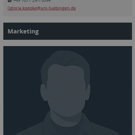
+49 7071 29-75094
gloria.koepke
@uni-tuebingen.de
Marketing