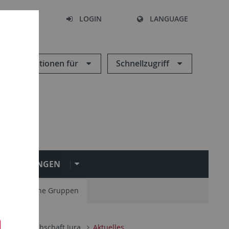
SEARCH
LOGIN
LANGUAGE
Informationen für
Schnellzugriff
INRICHTUNGEN
 studentische Gruppen
Freie Fachschaft Jura
Aktuelles