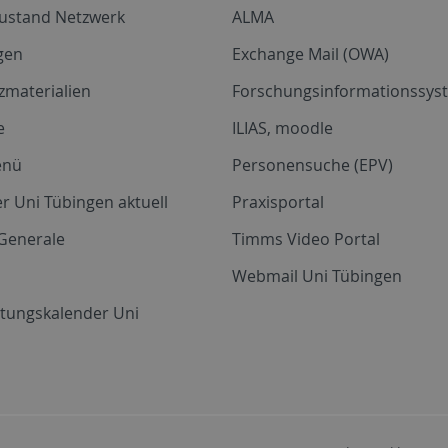
zustand Netzwerk
ALMA
gen
Exchange Mail (OWA)
zmaterialien
Forschungsinformationssyst
e
ILIAS, moodle
enü
Personensuche (EPV)
r Uni Tübingen aktuell
Praxisportal
Generale
Timms Video Portal
Webmail Uni Tübingen
ltungskalender Uni