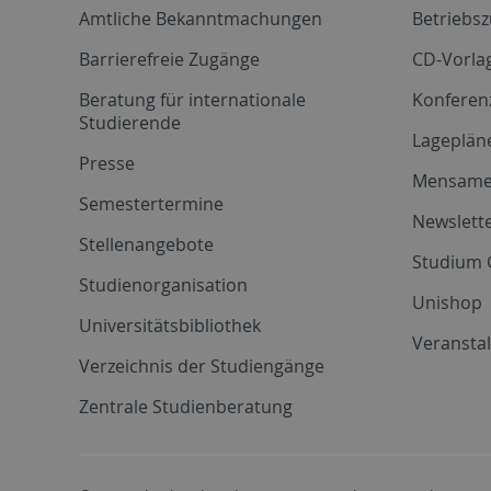
Amtliche Bekanntmachungen
Betriebs
Barrierefreie Zugänge
CD-Vorla
Beratung für internationale
Konferen
Studierende
Lageplän
Presse
Mensam
Semestertermine
Newslette
Stellenangebote
Studium 
Studienorganisation
Unishop
Universitätsbibliothek
Veransta
Verzeichnis der Studiengänge
Zentrale Studienberatung