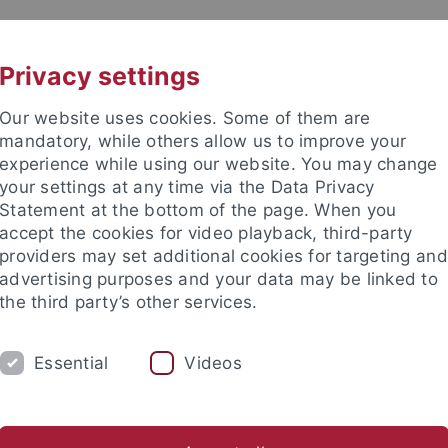
UNI A-Z
KONTAKT
Privacy settings
Our website uses cookies. Some of them are
mandatory, while others allow us to improve your
experience while using our website. You may change
your settings at any time via the Data Privacy
Statement at the bottom of the page. When you
accept the cookies for video playback, third-party
providers may set additional cookies for targeting and
advertising purposes and your data may be linked to
the third party’s other services.
HUNG
LEHRSTÜHLE UND PERSONEN
E
Essential
Videos
Studienfachberatung
Internationales
Fachschaften und
e Fakultät
Studium
Fachschaften und studentische Gruppen