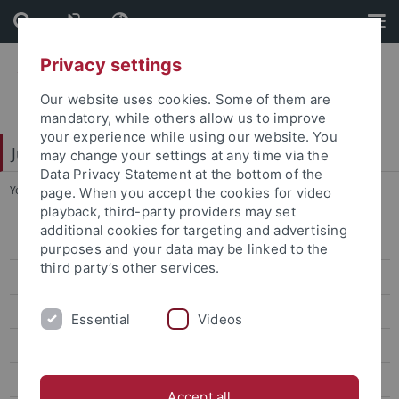
Skip
Skip
to
to
content
footer
Privacy settings
Our website uses cookies. Some of them are
mandatory, while others allow us to improve
your experience while using our website. You
Juristische Fakultät
may change your settings at any time via the
Data Privacy Statement at the bottom of the
You are here:
Home
...
Aktuelles
page. When you accept the cookies for video
playback, third-party providers may set
additional cookies for targeting and advertising
Freie Fachschaft Jura
purposes and your data may be linked to the
third party’s other services.
Aktuelles
Veranstaltungen und Projekte
Essential
Videos
Start-up-Tage Erstsemester
Protokollaktion
Accept all