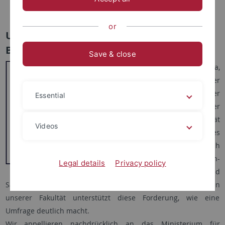
Assistentensprecher
or
Unsere Forderungen zum integrierten
Bachelor
Save & close
Wir, die Freie Fachschaft Jura,
fordern als Vertreter der
Studierenden der
Essential
Rechtswissenschaft an der
Eberhard Karls Universität
Videos
Tübingen die Einführung eines
integrierten Bachelors nach
dem Vorbild in Nordrhein-
Legal details
Privacy policy
Westfalen, Hessen und
Sachsen. Die überwältigende Mehrheit der Studierenden
unserer Fakultät unterstützt diese Forderung, wie eine
Umfrage deutlich macht.
Wir appellieren nachdrücklich an das Ministerium für