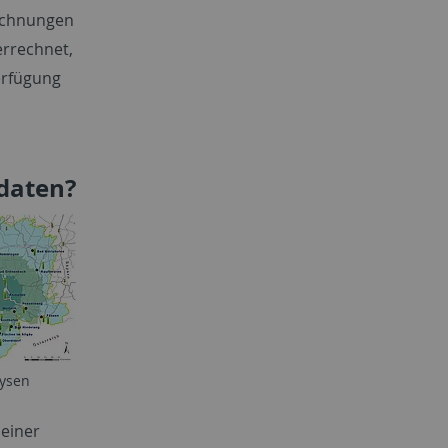
rechnungen
errechnet,
erfügung
ndaten?
lysen
 einer