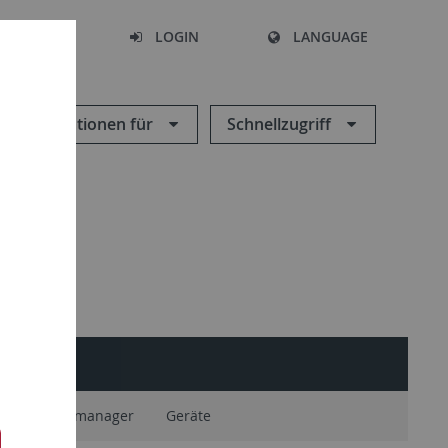
SEARCH
LOGIN
LANGUAGE
Informationen für
Schnellzugriff
ium Geodatenmanager
Geräte