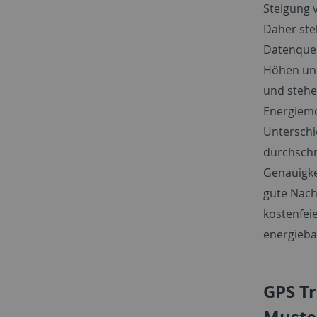
Steigung 
Daher ste
Datenquel
Höhen und
und stehen
Energiemo
Unterschi
durchschni
Genauigke
gute Nach
kostenfei
energieba
GPS Tr
Muste