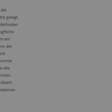
 die
te gelegt.
-Methoden
ugflotte
em ein
ens der
rem
konnte
e alle
onnten
fiziert
riebenen