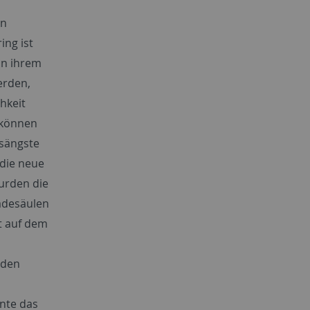
en
ing ist
an ihrem
erden,
hkeit
 können
gsängste
 die neue
wurden die
adesäulen
it auf dem
nden
nte das