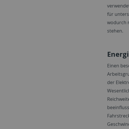
verwendet
für unter
wodurch n
stehen.
Energi
Einen be
Arbeitsgr
der Elektr
Wesentlic
Reichwei
beeinfluss
Fahrstrec
Geschwind