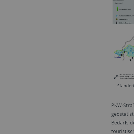
Standor
PKW-Straß
geostatis
Bedarfs d
touristis