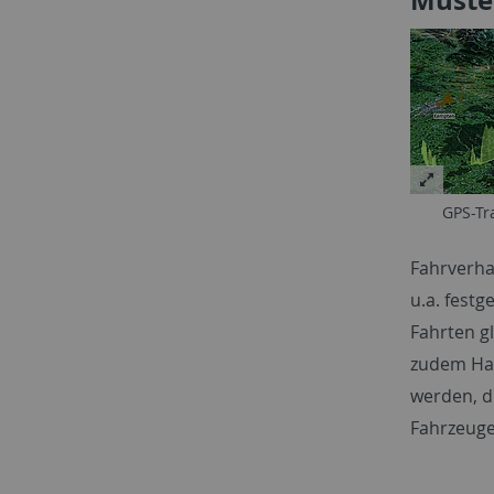
GPS-Tr
Fahrverha
u.a. festg
Fahrten g
zudem Hal
werden, d
Fahrzeuge