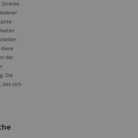
 Strecke.
hiedener
äzise
gkeiten
ickelten
 diese
st der
er
g. Die
, das sich
che