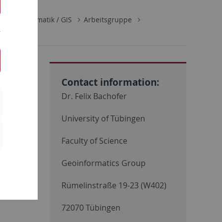
Geoinformatik / GIS
Arbeitsgruppe
Contact information:
Dr. Felix Bachofer
University of Tübingen
Faculty of Science
Geoinformatics Group
Rümelinstraße 19-23 (W402)
72070 Tübingen