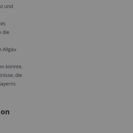
nz und
des
h die
r
 Allgäu
en könnte.
nisse, die
Bayerns
hon