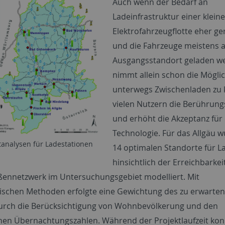
Auch wenn der Bedarf an
Ladeinfrastruktur einer klein
Elektrofahrzeugflotte eher ger
und die Fahrzeuge meistens 
Ausgangsstandort geladen w
nimmt allein schon die Möglic
unterwegs Zwischenladen zu
vielen Nutzern die Berührun
und erhöht die Akzeptanz für
Technologie. Für das Allgäu 
tanalysen für Ladestationen
14 optimalen Standorte für L
hinsichtlich der Erreichbarke
ennetzwerk im Untersuchungsgebiet modelliert. Mit
tischen Methoden erfolgte eine Gewichtung des zu erwarte
urch die Berücksichtigung von Wohnbevölkerung und den
chen Übernachtungszahlen. Während der Projektlaufzeit kon