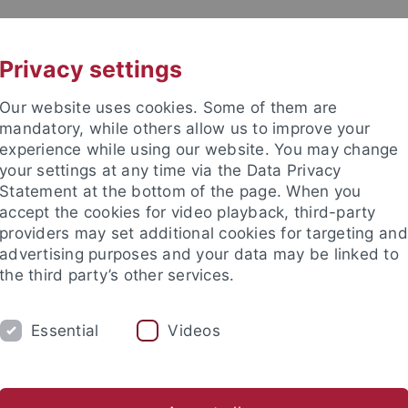
UNI A-Z
KONTAKT
Privacy settings
Our website uses cookies. Some of them are
mandatory, while others allow us to improve your
experience while using our website. You may change
your settings at any time via the Data Privacy
Statement at the bottom of the page. When you
akultät
accept the cookies for video playback, third-party
providers may set additional cookies for targeting and
advertising purposes and your data may be linked to
the third party’s other services.
Essential
Videos
ARBEITSGRUPPE
TEAM
ktuelle Projekte
Abgeschlossene Projekte
Zertifikatsstud