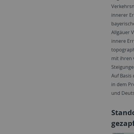
Verkehrsne
innerer E
bayerische
Allgäuer 
innere Er
topograph
mit ihren
Steigunge
Auf Basis 
in dem Pr
und Deuts
Stando
gezapf