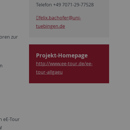
Telefon +49 7071-29-77528
felix.bachofer
@uni-
tuebingen.de
oren zur
Projekt-Homepage
)
http://www.ee-tour.de/ee-
en
tour-allgaeu
in eE-Tour
W