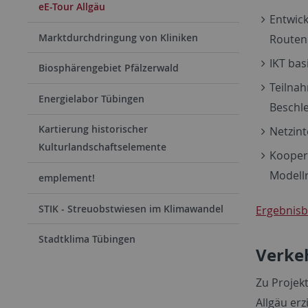
eE-Tour Allgäu
Entwick
Marktdurchdringung von Kliniken
Routen
IKT ba
Biosphärengebiet Pfälzerwald
Teilna
Energielabor Tübingen
Beschl
Kartierung historischer
Netzint
Kulturlandschaftselemente
Kooper
Modell
emplement!
STIK - Streuobstwiesen im Klimawandel
Ergebnisb
Stadtklima Tübingen
Verke
Zu Projekt
Allgäu er