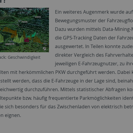
Ein weiteres Augenmerk wurde auf
Bewegungsmuster der Fahrzeugflot
Dazu wurden mittels Data-Mining
die GPS-Tracking Daten der Fahrze
ausgewertet. In Teilen konnte zud
direkter Vergleich des Fahrverhalt
ack: Geschwindigkeit
jeweiligen E-Fahrzeugnutzer, zu ih
lten mit herkömmlichen PKW durchgeführt werden. Dabei 
estellt werden, dass die E-Fahrzeuge in der Lage sind, beinah
leichwertig durchzuführen. Mittels statistischer Abfragen k
tepunkte bzw. häufig frequentierte Parkmöglichkeiten identi
ie sich besonders für das Zwischenladen von elektrisch bet
n eignen.