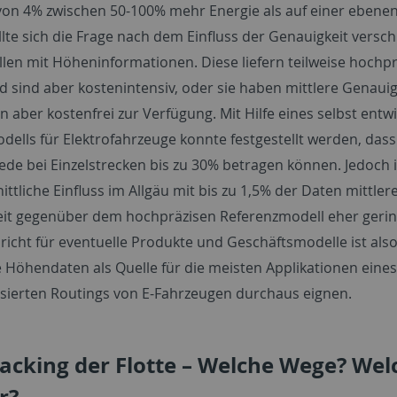
von 4% zwischen 50-100% mehr Energie als auf einer ebenen
llte sich die Frage nach dem Einfluss der Genauigkeit versc
len mit Höheninformationen. Diese liefern teilweise hochpr
 sind aber kostenintensiv, oder sie haben mittlere Genaui
 aber kostenfrei zur Verfügung. Mit Hilfe eines selbst entw
dells für Elektrofahrzeuge konnte festgestellt werden, dass
ede bei Einzelstrecken bis zu 30% betragen können. Jedoch i
ttliche Einfluss im Allgäu mit bis zu 1,5% der Daten mittler
it gegenüber dem hochpräzisen Referenzmodell eher gerin
richt für eventuelle Produkte und Geschäftsmodelle ist also
e Höhendaten als Quelle für die meisten Applikationen eines
sierten Routings von E-Fahrzeugen durchaus eignen.
acking der Flotte – Welche Wege? Wel
r?