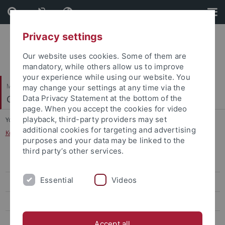
Skip
Skip
to
to
content
footer
Privacy settings
Our website uses cookies. Some of them are
mandatory, while others allow us to improve
your experience while using our website. You
Mathematisch-Naturwissenschaftliche Fakultät
may change your settings at any time via the
Cognitive Modeling
Data Privacy Statement at the bottom of the
page. When you accept the cookies for video
playback, third-party providers may set
You are here:
Startseite
...
additional cookies for targeting and advertising
Kolloquium: Forschungskolloquium Kognitionswissenschaft
purposes and your data may be linked to the
third party’s other services.
WiSe 2025/26
Essential
Videos
WiSe 2024/25
SoSe 2024
WiSe 2022/23
Accept all