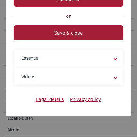
Gronnier
Harter
or
Jürgens
Save & close
Kemen
Start
Essential
Gruppe
Forschung
Videos
Contact
Kemmerling
Legal details
Privacy policy
Lahaye
Lozano-Duran
Monte