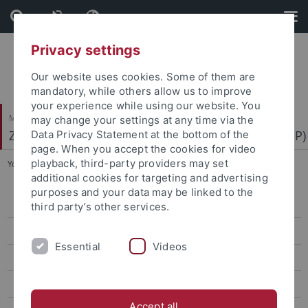
Skip
Skip
to
to
content
footer
Privacy settings
Our website uses cookies. Some of them are
mandatory, while others allow us to improve
your experience while using our website. You
Mathematisch-Naturwissenschaftliche Fakultät
may change your settings at any time via the
Zentrum für Molekularbiologie der Pflanzen (ZMBP)
Data Privacy Statement at the bottom of the
page. When you accept the cookies for video
playback, third-party providers may set
You are here:
Startseite
...
Kemen
additional cookies for targeting and advertising
purposes and your data may be linked to the
Bayer
third party’s other services.
Contreras
Essential
Videos
El Kasmi
Erickson
Accept all