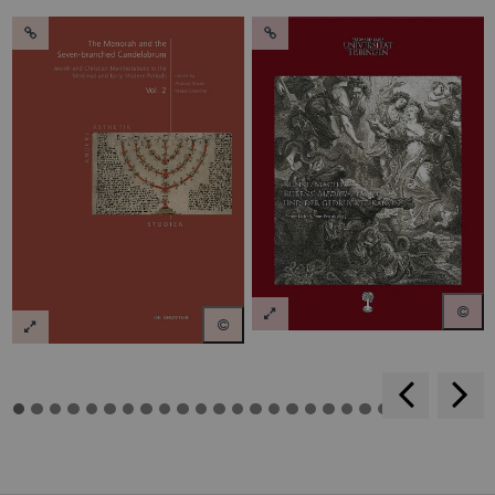
backwar
s
f