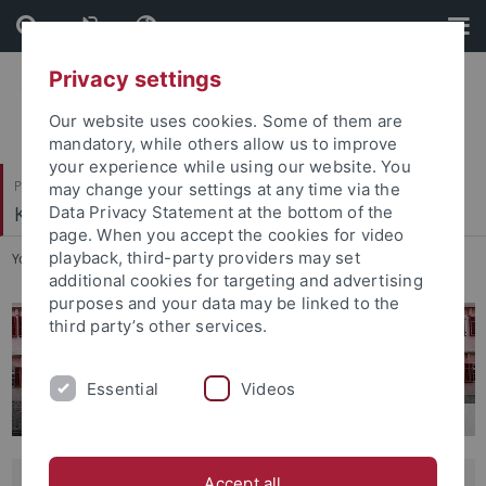
Skip
Skip
to
to
content
footer
Privacy settings
Our website uses cookies. Some of them are
mandatory, while others allow us to improve
your experience while using our website. You
Philosophische Fakultät
may change your settings at any time via the
Kunsthistorisches Institut
Data Privacy Statement at the bottom of the
page. When you accept the cookies for video
playback, third-party providers may set
You are here:
Startseite
...
Institut
additional cookies for targeting and advertising
purposes and your data may be linked to the
third party’s other services.
Herzlich willkommen am
Essential
Videos
Kunsthistorischen Institut
Accept all