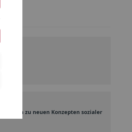
aften
lters
d. Studien zu neuen Konzepten sozialer