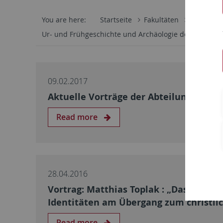
You are here:
Startseite
Fakultäten
Philosoph
Ur- und Frühgeschichte und Archäologie des Mittelalt
09.02.2017
Aktuelle Vorträge der Abteilungen für
Read more
28.04.2016
Vortrag: Matthias Toplak : „Das wiking
Identitäten am Übergang zum christlic
Read more