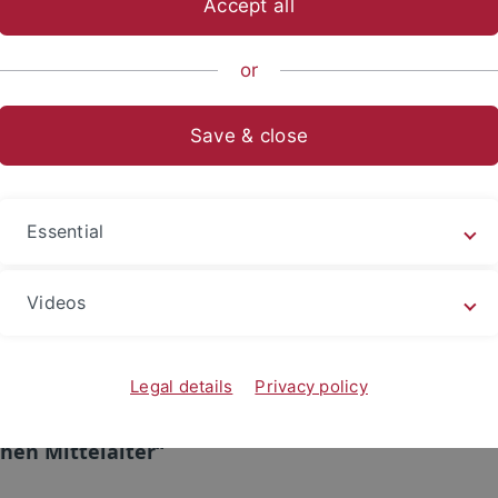
Accept all
ische Fakultät
Fachbereiche
Altertums- und Kunstwissensch
or
ers
Aktuelles
Archiv
Save & close
 Jüngere Urgeschichte und Archäologie des Mittela
Essential
Videos
Legal details
Privacy policy
erzeitliche Gräberfeld von Kopparsvik auf Gotlan
hen Mittelalter“