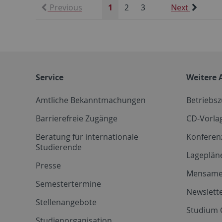
Previous
1
2
3
Next
Service
Weitere 
Amtliche Bekanntmachungen
Betriebs
Barrierefreie Zugänge
CD-Vorla
Beratung für internationale
Konferen
Studierende
Lageplän
Presse
Mensam
Semestertermine
Newslette
Stellenangebote
Studium 
Studienorganisation