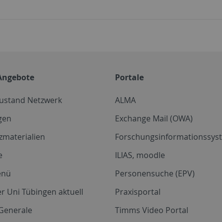
Angebote
Portale
zustand Netzwerk
ALMA
gen
Exchange Mail (OWA)
zmaterialien
Forschungsinformationssyst
e
ILIAS, moodle
enü
Personensuche (EPV)
r Uni Tübingen aktuell
Praxisportal
Generale
Timms Video Portal