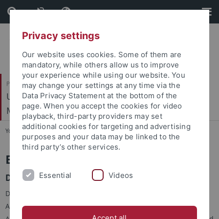
Skip
Skip
to
to
content
footer
Privacy settings
Our website uses cookies. Some of them are
mandatory, while others allow us to improve
your experience while using our website. You
Philosophische Fakultät
may change your settings at any time via the
Ur- und Frühgeschichte und Archäologie des
Data Privacy Statement at the bottom of the
page. When you accept the cookies for video
Mittelalters
playback, third-party providers may set
additional cookies for targeting and advertising
You are here:
Startseite
...
Bachelor
purposes and your data may be linked to the
third party’s other services.
Bachelor (B.A.)
Essential
Videos
Der Studiengang
Der dreijährige Studiengang Ur- und Frühgeschichtliche
Archäologie und Archäologie des Mittelalters mit dem
Accept all
Abschluss B.A. (Bachelor of Arts) besteht aus einem Haupt- und