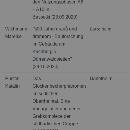
den Nutzungsphasen A8
– A10 in
Bassetki (23.09.2020)
Bartelheim
Wichmann,
"500 Jahre dranå ond
Mareike
dromrom - Bauforschung
im Gebäude am
Kirchberg 5,
Dürrenwaldstetten"
(29.10.2020)
Puster,
Das
Bartelheim
Katalin
Glockenbecherphänomen
im südlichen
Oberrheintal. Eine
Vorlage alter und neuer
Grabkomplexe der
südbadischen Gruppe