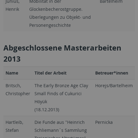
Junius,
Mobilität in der
Bartelheim
Henrik
Glockenbecherostgruppe.
Überlegungen zu Objekt- und
Personengeschichte
Abgeschlossene Masterarbeiten
2013
Name
Titel der Arbeit
Betreuer*innen
Britsch,
The Early Bronze Age Clay
Horejs/Bartelheim
Christopher
Small Finds of Cukurici
Höyük
(18.12.2013)
Hartleib,
Die Funde aus "Heinrich
Pernicka
Stefan
Schliemann´s Sammlung