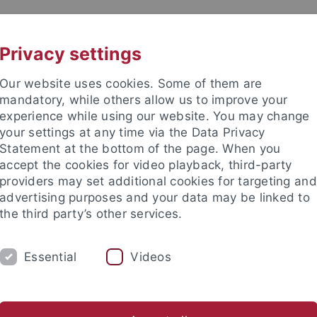
UNI A-Z
KONTAKT
Privacy settings
Our website uses cookies. Some of them are
mandatory, while others allow us to improve your
experience while using our website. You may change
your settings at any time via the Data Privacy
Statement at the bottom of the page. When you
accept the cookies for video playback, third-party
und Archäologie des Mittelalte
providers may set additional cookies for targeting and
advertising purposes and your data may be linked to
the third party’s other services.
Essential
Videos
UNGEN
AKTUELLES
ter
NWA
Archäometrie