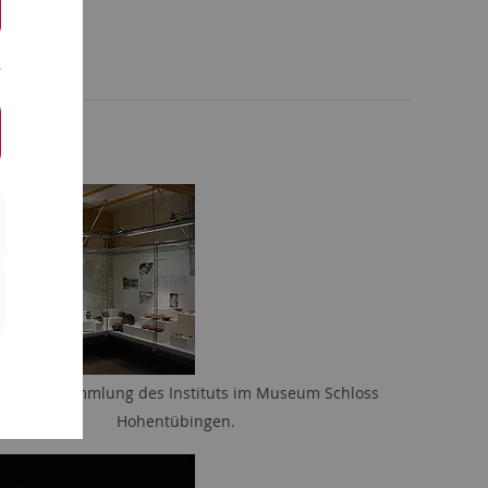
ck in die Sammlung des Instituts im Museum Schloss
Hohentübingen.