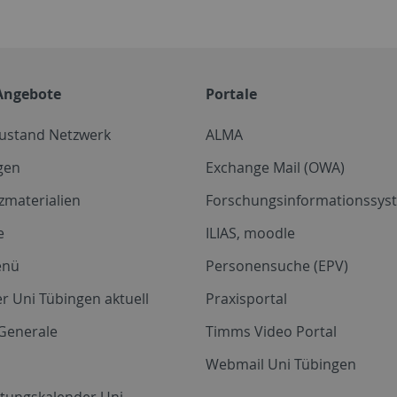
Angebote
Portale
zustand Netzwerk
ALMA
gen
Exchange Mail (OWA)
zmaterialien
Forschungsinformationssyst
e
ILIAS, moodle
enü
Personensuche (EPV)
r Uni Tübingen aktuell
Praxisportal
Generale
Timms Video Portal
Webmail Uni Tübingen
ltungskalender Uni