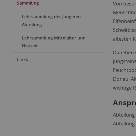
Sammlung
Von beson
Menschheit
Lehrsammlung der Jüngeren
Elfenbein
Abteilung
Schwäbisc
Lehrsammlung Mittelalter und
ältesten 
Neuzeit
Daneben s
Links
jungstein
Feuchtbo
Donau, Al
wichtige R
Anspr
Abteilung 
Abteilung