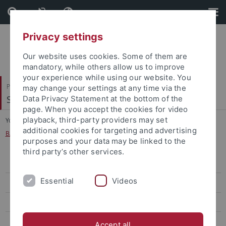
Skip
Skip
to
to
content
footer
Privacy settings
Our website uses cookies. Some of them are
mandatory, while others allow us to improve
your experience while using our website. You
Philosophische Fakultät
may change your settings at any time via the
Seminar für Sprachwissenschaft
Data Privacy Statement at the bottom of the
page. When you accept the cookies for video
playback, third-party providers may set
You are here:
Startseite
...
additional cookies for targeting and advertising
BA-Nebenfach Allgemeine Sprachwissenschaft
purposes and your data may be linked to the
third party’s other services.
Allgemeine Sprachwissenschaft
Essential
Videos
BA-Hauptfach Allgemeine Sprachwissenschaft
BA-Nebenfach Allgemeine Sprachwissenschaft
MA-Studiengang Allgemeine Sprachwissenschaft
Accept all