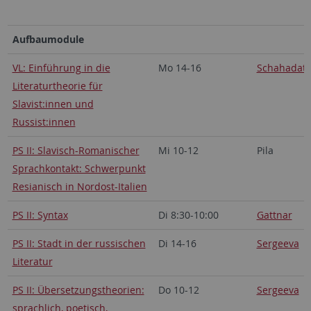
Aufbaumodule
VL: Einführung in die
Mo 14-16
Schahadat
Literaturtheorie für
Slavist:innen und
Russist:innen
PS II: Slavisch-Romanischer
Mi 10-12
Pila
Sprachkontakt: Schwerpunkt
Resianisch in Nordost-Italien
PS II: Syntax
Di 8:30-10:00
Gattnar
PS II: Stadt in der russischen
Di 14-16
Sergeeva
Literatur
PS II: Übersetzungstheorien:
Do 10-12
Sergeeva
sprachlich, poetisch,