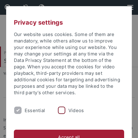
Skip
Skip
to
to
content
footer
Privacy settings
Our website uses cookies. Some of them are
mandatory, while others allow us to improve
your experience while using our website. You
Philosophische Fakultät
may change your settings at any time via the
Slavisches Seminar
Data Privacy Statement at the bottom of the
page. When you accept the cookies for video
playback, third-party providers may set
You are here:
Startseite
...
Vorlesungsverzeichnis
additional cookies for targeting and advertising
purposes and your data may be linked to the
Wintersemester 2026/27
third party’s other services.
Sommersemester 2026
Essential
Videos
Im Folgenden sind alle Veranstaltungen aufgelistet, die das
Slavische Seminar im Wintersemester 2024/25 anbietet. Durch
einen Klick auf die jeweilige Veranstaltung werden Sie zum
Accept all