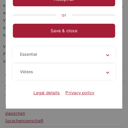
elektronischen Vorlesungsverzeichnis auf ALMA weitergeleitet,
wo Sie weitere Informationen wie den
or
Veranstaltungskommentar, Hinweise zur Vorbereitung etc.
erhalten. Eine Anmeldung ist zwischen Mittwoch, 31. Juli bis
Save & close
Mittwoch, 25. September 2024 möglich.
Verwendete Abkürzungen: S = Seminar; OK = Oberkurs; PS =
Proseminar; SQ = Schlüsselqualifikationen; Ü = Übung; VL =
Essential
Vorlesung
Videos
Grundlagenmodule
VL: Einführung in die
Di 12-14
Pila
Legal details
Privacy policy
slavischen Sprachen
PS I: Grundlagen der
Do 8:30-10:00
Gattnar
slavischen
Sprachwissenschaft