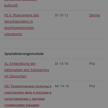
kulturell
PS II: Phänomene des
Di 10-12
Döring
Verschwindens in
(post)sowjetischen
Literaturen
Spezialisierungsmodule
VL: Entwicklung der
Di 14-16
Pila
Deklination des Substantivs
im Slavischen
HS: Теоретические подходы к
Mi 14-16
Pila
глагольному виду в русском в
сопоставлении с другими
славянскими языками