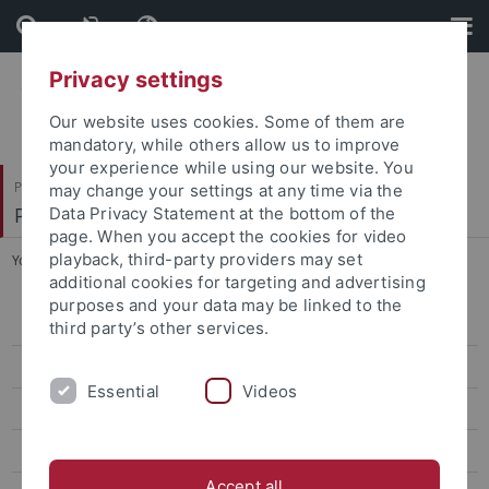
Skip
Skip
to
to
content
footer
Privacy settings
Our website uses cookies. Some of them are
mandatory, while others allow us to improve
your experience while using our website. You
Philosophische Fakultät
may change your settings at any time via the
Philosophisches Seminar
Data Privacy Statement at the bottom of the
page. When you accept the cookies for video
playback, third-party providers may set
You are here:
Startseite
...
Sihan A
additional cookies for targeting and advertising
purposes and your data may be linked to the
Sihan A
third party’s other services.
Nathan Buss
Essential
Videos
Sebastian Cabezas
Malte Hendrickx
Accept all