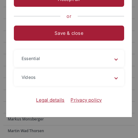
Jonas Hodel
Andreas Kindler
or
Taehun Kim
Save & close
Oliver Kleesattel
Iulia Mitu
Essential
Ana Munte
Raul Murcia
Videos
Alfonso Romero
Anna-Lisa Sander
Legal details
Privacy policy
Leslie Schillen
Markus Monsberger
Martin Wad Thorsen