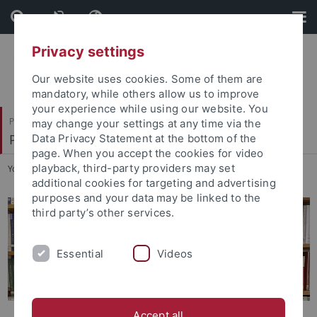
Skip
Skip
to
to
content
footer
Privacy settings
Our website uses cookies. Some of them are
mandatory, while others allow us to improve
your experience while using our website. You
Philosophische Fakultät
may change your settings at any time via the
Philosophisches Seminar
Data Privacy Statement at the bottom of the
page. When you accept the cookies for video
playback, third-party providers may set
You are here:
Startseite
...
Bibliothek
additional cookies for targeting and advertising
purposes and your data may be linked to the
third party’s other services.
Essential
Videos
Accept all