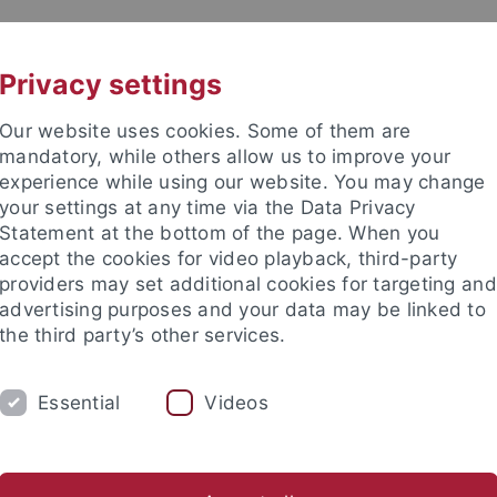
UNI A-Z
KONTAKT
Privacy settings
Our website uses cookies. Some of them are
mandatory, while others allow us to improve your
experience while using our website. You may change
your settings at any time via the Data Privacy
Statement at the bottom of the page. When you
accept the cookies for video playback, third-party
r
providers may set additional cookies for targeting and
advertising purposes and your data may be linked to
the third party’s other services.
Essential
Videos
M
DIE BURSE
AKTUELLES
FORS
ttform ILIAS
Lehrveranstaltungen, Prüfungsordnungen, Eigen