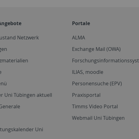
Angebote
Portale
zustand Netzwerk
ALMA
gen
Exchange Mail (OWA)
zmaterialien
Forschungsinformationssyst
e
ILIAS, moodle
enü
Personensuche (EPV)
r Uni Tübingen aktuell
Praxisportal
Generale
Timms Video Portal
Webmail Uni Tübingen
ltungskalender Uni