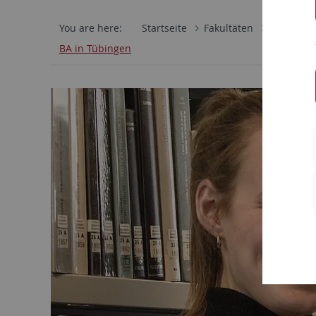
You are here:
Startseite
Fakultäten
Philosoph
BA in Tübingen