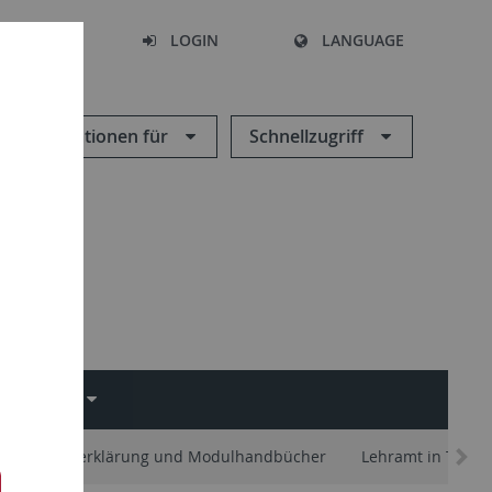
SEARCH
LOGIN
LANGUAGE
Informationen für
Schnellzugriff
CHUNG
ständigkeitserklärung und Modulhandbücher
Lehramt in Tübin