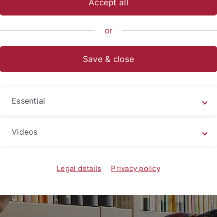
Accept all
ische Fakultät
Fachbereiche
Philosophie - Rhetorik - Medien
or
Save & close
Essential
Videos
Legal details
Privacy policy