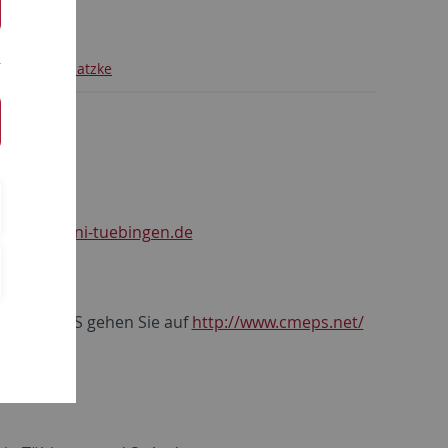
Torsten Matzke
ntakt
h(at)ifp.uni-tuebingen.de
gang CMEPS gehen Sie auf
http://www.cmeps.net/