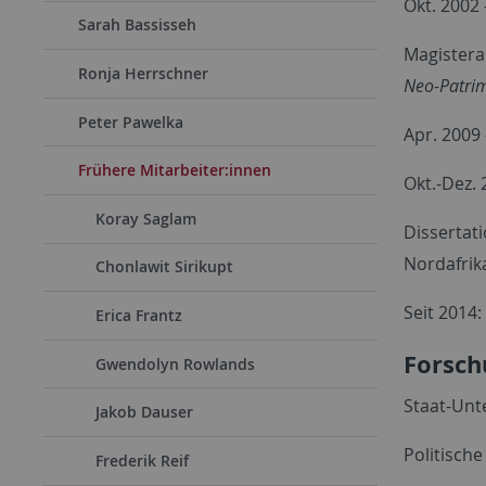
Okt. 2002
Sarah Bassisseh
Magistera
Ronja Herrschner
Neo-Patri
Peter Pawelka
Apr. 2009 
Frühere Mitarbeiter:innen
Okt.-Dez.
Koray Saglam
Dissertat
Nordafrik
Chonlawit Sirikupt
Seit 2014
Erica Frantz
Forsch
Gwendolyn Rowlands
Staat-Un
Jakob Dauser
Politisch
Frederik Reif