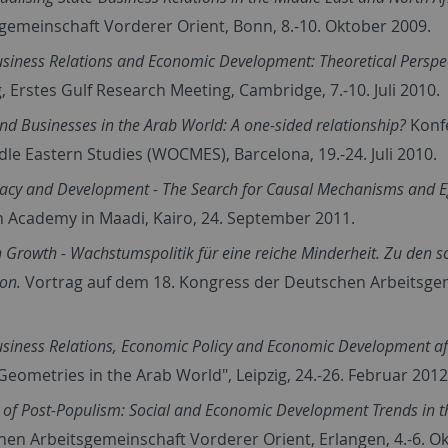
gemeinschaft Vorderer Orient, Bonn, 8.-10. Oktober 2009.
usiness Relations and Economic Development: Theoretical Perspec
, Erstes Gulf Research Meeting, Cambridge, 7.-10. Juli 2010.
and Businesses in the Arab World: A one-sided relationship?
Konfe
dle Eastern Studies (WOCMES), Barcelona, 19.-24. Juli 2010.
cy and Development - The Search for Causal Mechanisms and Egyp
 Academy in Maadi, Kairo, 24. September 2011.
h Growth - Wachstumspolitik für eine reiche Minderheit. Zu den
ion.
Vortrag auf dem 18. Kongress der Deutschen Arbeitsgeme
usiness Relations, Economic Policy and Economic Development af
eometries in the Arab World", Leipzig, 24.-26. Februar 2012
 of Post-Populism: Social and Economic Development Trends in t
en Arbeitsgemeinschaft Vorderer Orient, Erlangen, 4.-6. O