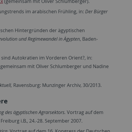
.x
(gemeinsam mit Oliver Schlumberger).
ngstrends im arabischen Frühling, in:
Der Bürger
mischen Hintergründen der ägyptischen
evolution und Regimewandel in Ägypten
, Baden-
 sind Autokratien im Vorderen Orient?, in:
63 (gemeinsam mit Oliver Schlumberger und Nadine
tuell,
Ravensburg: Munzinger Archiv, 30/2013.
ere
ng des ägyptischen Agrarsektors.
Vortrag auf dem
reiburg i.B., 24.-28. September 2007.
rica.
Vortrag auf dem 16. Kongress der Deutschen