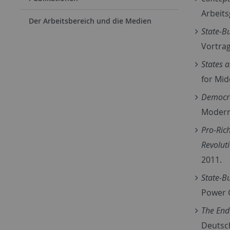
Arbeits
Der Arbeitsbereich und die Medien
State-B
Vortrag
States 
for Mid
Democra
Modern
Pro-Ric
Revolut
2011.
State-B
Power G
The End
Deutsch