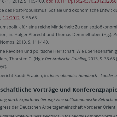
 18 (1), 2012, S. 105-109,
doi: 10.1111/j.1662-6370.2012.02058
e des Post-Populismus: Soziale und ökonomische Entwicklu
t
,
1-2/2012
, S. 56-63.
umspolitik für eine reiche Minderheit: Zu den sozioökono
tion, in: Holger Albrecht und Thomas Demmelhuber (Hg.):
R
Nomos, 2013, S. 111-140.
he Revolten und politische Herrschaft: Wie überlebensfähig
ers, Thorsten G. (Hg.):
Der Arabische Frühling
, 2013, S. 33-
yr).
ericht Saudi-Arabien, in:
Internationales Handbuch - Länder ak
schaftliche Vorträge und Konferenzpapi
lung durch Exportorientierung? Eine politökonomische Betrachtu
gress der Deutschen Arbeitsgemeinschaft Vorderer Orient, F
ualising State-Business Relations in the Middle East and North Af