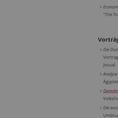
Economi
"The Tr
Vorträ
Die Dun
Vortra
Josua)
Analyse
Ägypten
Demokra
Volksh
Die eur
Umbruc