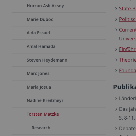
Hürcan Asli Aksoy
State-B
Politis
Marie Duboc
Current
Aida Essaid
Univers
Amal Hamada
Einführ
Theorie
Steven Heydemann
Foundat
Marc Jones
Publik
Maria Josua
Länderb
Nadine Kreitmeyr
Das jäh
Torsten Matzke
S. 8-11.
Research
Debate