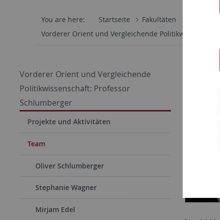
You are here:
Startseite
Fakultäten
Wirtschaf
Vorderer Orient und Vergleichende Politikwissenschaf
Torste
Vorderer Orient und Vergleichende
Politikwissenschaft: Professor
Schlumberger
Projekte und Aktivitäten
Team
Oliver Schlumberger
Stephanie Wagner
Mirjam Edel