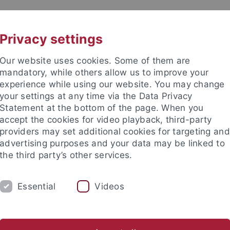
UNI A-Z
KONTAKT
Privacy settings
Our website uses cookies. Some of them are
mandatory, while others allow us to improve your
experience while using our website. You may change
your settings at any time via the Data Privacy
Statement at the bottom of the page. When you
e Fakultät
accept the cookies for video playback, third-party
nschaft
providers may set additional cookies for targeting and
advertising purposes and your data may be linked to
the third party’s other services.
Essential
Videos
UNG
INTERNATIONAL
BEWERBER/INNE
ende
Profil des Instituts
Publikationen
Gleichstellung