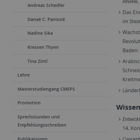
Review
,
Andreas Schedler
Das End
Danaë C. Panissié
im Staa
Wachst
Nadine Sika
Revolu
Kressen Thyen
Baden: 
Arabisc
Tina Zintl
Schneid
Lehre
Kreitme
Masterstudiengang CMEPS
Länderb
Promotion
Wissen
Sprechstunden und
Entwick
Empfehlungsschreiben
14. Kon
Concept
Publikationen