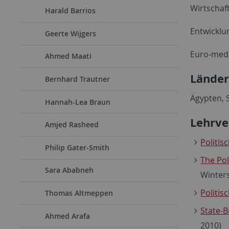
Wirtschaft
Harald Barrios
Entwicklun
Geerte Wijgers
Euro-med
Ahmed Maati
Lände
Bernhard Trautner
Ägypten, 
Hannah-Lea Braun
Lehrve
Amjed Rasheed
Politis
Philip Gater-Smith
The Pol
Sara Ababneh
Winter
Politis
Thomas Altmeppen
State-B
Ahmed Arafa
2010)