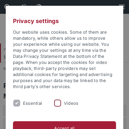
Skip
Skip
to
to
content
footer
Privacy settings
Our website uses cookies. Some of them are
mandatory, while others allow us to improve
your experience while using our website. You
Wirtschafts- und Sozialwissenschaftliche Fakultät
may change your settings at any time via the
Institut für Soziologie
Data Privacy Statement at the bottom of the
page. When you accept the cookies for video
playback, third-party providers may set
You are here:
Startseite
...
Prüfungen
additional cookies for targeting and advertising
purposes and your data may be linked to the
Prüfungsordnungen und
third party’s other services.
Modulhandbücher
Essential
Videos
Bachelor Soziologie
Master Soziologie mit Schwerpunkt Empirische
Accept all