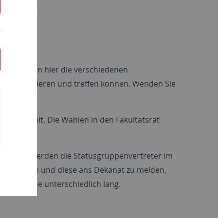
 Sie finden hier die verschiedenen
er koordinieren und treffen können. Wenden Sie
5) geregelt. Die Wahlen in den Fakultätsrat
zu finden, werden die Statusgruppenvertreter im
u engagieren und diese ans Dekanat zu melden,
atusgruppe unterschiedlich lang.