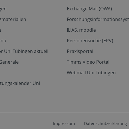
gen
Exchange Mail (OWA)
zmaterialien
Forschungsinformationssyst
e
ILIAS, moodle
enü
Personensuche (EPV)
r Uni Tübingen aktuell
Praxisportal
Generale
Timms Video Portal
Webmail Uni Tübingen
ltungskalender Uni
Impressum
Datenschutzerklärung