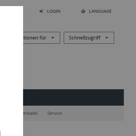
SEARCH
LOGIN
LANGUAGE
Informationen für
Schnellzugriff
ote
Downloads
Service
pen