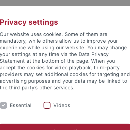
UNI A-Z
KONTAKT
Privacy settings
Our website uses cookies. Some of them are
mandatory, while others allow us to improve your
experience while using our website. You may change
your settings at any time via the Data Privacy
issenschaftliche Fakultät
Statement at the bottom of the page. When you
accept the cookies for video playback, third-party
providers may set additional cookies for targeting and
advertising purposes and your data may be linked to
the third party’s other services.
NG
FAKULTÄT
INTERNATIONAL
Essential
Videos
litätssicherung
Gremien
Statusgruppen
Stellenangeb
ts- und Sozialwissenschaftliche Fakultät
Fakultät
Statusgrup