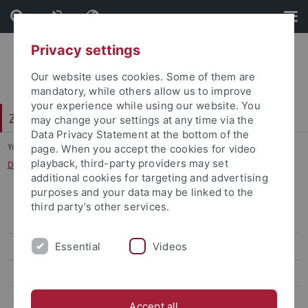
Skip
Skip
to
to
content
footer
Privacy settings
Our website uses cookies. Some of them are
mandatory, while others allow us to improve
your experience while using our website. You
Zentrum für Islamische Theologie (ZITh)
may change your settings at any time via the
Data Privacy Statement at the bottom of the
You are here:
Startseite
...
page. When you accept the cookies for video
playback, third-party providers may set
DAAD-Projekt „Exploring the Feminine within Islam“ 2019
additional cookies for targeting and advertising
purposes and your data may be linked to the
AIWG Longterm: Normativität des Korans im Zeichen
third party’s other services.
gesellschaftlichen Wandels
Essential
Videos
TP4: Der Beweis aus der Schrift/ The Argument from Scripture
ILM Project Fall 2022
Religion und Rationalität – Glauben und Vernunft im Leben und
Accept all