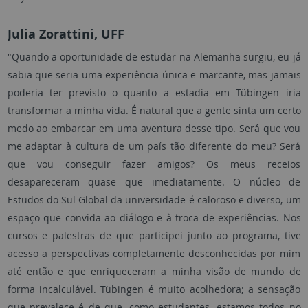
Julia Zorattini, UFF
"Quando a oportunidade de estudar na Alemanha surgiu, eu já
sabia que seria uma experiência única e marcante, mas jamais
poderia ter previsto o quanto a estadia em Tübingen iria
transformar a minha vida. É natural que a gente sinta um certo
medo ao embarcar em uma aventura desse tipo. Será que vou
me adaptar à cultura de um país tão diferente do meu? Será
que vou conseguir fazer amigos? Os meus receios
desapareceram quase que imediatamente. O núcleo de
Estudos do Sul Global da universidade é caloroso e diverso, um
espaço que convida ao diálogo e à troca de experiências. Nos
cursos e palestras de que participei junto ao programa, tive
acesso a perspectivas completamente desconhecidas por mim
até então e que enriqueceram a minha visão de mundo de
forma incalculável. Tübingen é muito acolhedora; a sensação
que prevalece é de que, como estudantes, estamos todos no