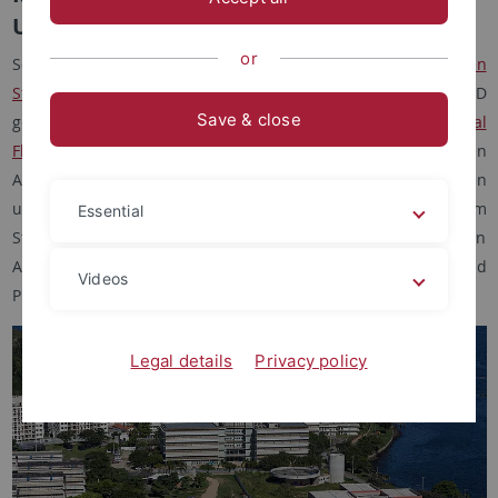
Universidade Federal Fluminense
or
Seit 2019 hat das ICGSS ein im Rahmen der
Internationalen
Studien- und Ausbildungspartnerschaften (ISAP)
des DAAD
Save & close
gefördertes Austauschprogramm mit der
Universidade Federal
Fluminense (UFF)
. Das Programm fördert pro Jahr den
Austausch von 3 Studierenden aus Brasilien nach Tübingen
und 3 Studierenden aus Tübingen nach Brasilien. Neben dem
Essential
Studierendenaustausch umfasst das Programm auch den
Austausch von Lehrenden bzw. Professorinnen und
Videos
Professoren.
Legal details
Privacy policy