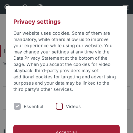
Skip
Skip
to
to
content
footer
Privacy settings
Our website uses cookies. Some of them are
mandatory, while others allow us to improve
your experience while using our website. You
Interdisciplinary Centre for Global South Studies
may change your settings at any time via the
Data Privacy Statement at the bottom of the
You are here:
Startseite
...
ISAP (UFF- Brasil)
page. When you accept the cookies for video
playback, third-party providers may set
additional cookies for targeting and advertising
Baden-Württemberg Scholarships
purposes and your data may be linked to the
third party’s other services.
Erasmus+
ISAP (UFF- Brasil)
Essential
Videos
ISAP (UNAM - Mexico)
ISAP-Mobilitätsprogramm mit der
Accept all