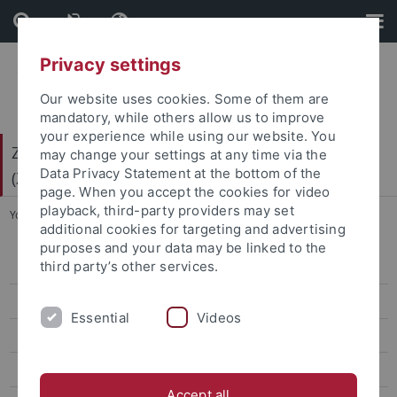
Skip
Skip
to
to
content
footer
Privacy settings
Our website uses cookies. Some of them are
mandatory, while others allow us to improve
your experience while using our website. You
Zentrum für Gender- und Diversitätsforschung
may change your settings at any time via the
Data Privacy Statement at the bottom of the
(ZGD)
page. When you accept the cookies for video
playback, third-party providers may set
You are here:
Startseite
...
Interfakultäre Institute
additional cookies for targeting and advertising
purposes and your data may be linked to the
third party’s other services.
Evangelisch-Theologische Fakultät
Katholisch-Theologische Fakultät
Essential
Videos
Juristische Fakultät
Philosophische Fakultät
Accept all