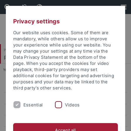
Skip
Skip
to
to
content
footer
Privacy settings
Our website uses cookies. Some of them are
mandatory, while others allow us to improve
your experience while using our website. You
Philosophische Fakultät
may change your settings at any time via the
Philologisches Seminar
Data Privacy Statement at the bottom of the
page. When you accept the cookies for video
playback, third-party providers may set
You are here:
Startseite
...
Ansprechpartner:innen
additional cookies for targeting and advertising
purposes and your data may be linked to the
Was macht die Fachschaft?
third party’s other services.
Ansprechpartner:innen
Essential
Videos
Aktuelles
Hochschulpolitik
Accept all