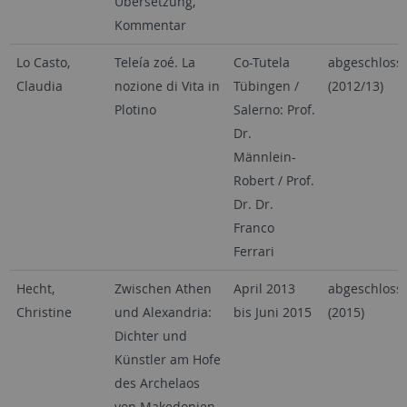
Übersetzung,
Kommentar
Lo Casto,
Teleía zoé. La
Co-Tutela
abgeschloss
Claudia
nozione di Vita in
Tübingen /
(2012/13)
Plotino
Salerno: Prof.
Dr.
Männlein-
Robert / Prof.
Dr. Dr.
Franco
Ferrari
Hecht,
Zwischen Athen
April 2013
abgeschloss
Christine
und Alexandria:
bis Juni 2015
(2015)
Dichter und
Künstler am Hofe
des Archelaos
von Makedonien