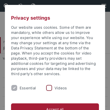
Skip
Skip
to
to
content
footer
Privacy settings
Our website uses cookies. Some of them are
mandatory, while others allow us to improve
your experience while using our website. You
Philosophische Fakultät
may change your settings at any time via the
Philologisches Seminar
Data Privacy Statement at the bottom of the
page. When you accept the cookies for video
playback, third-party providers may set
You are here:
Startseite
...
Dissertationen und Habilitationen
additional cookies for targeting and advertising
purposes and your data may be linked to the
WEAVE-Projekt (DFG/FWO)
third party’s other services.
SFB 923: "Bedrohte Ordnungen"
Essential
Videos
SFB 1070: "RessourcenKulturen"
SFB 1391 „Andere Ästhetik“
Accept all