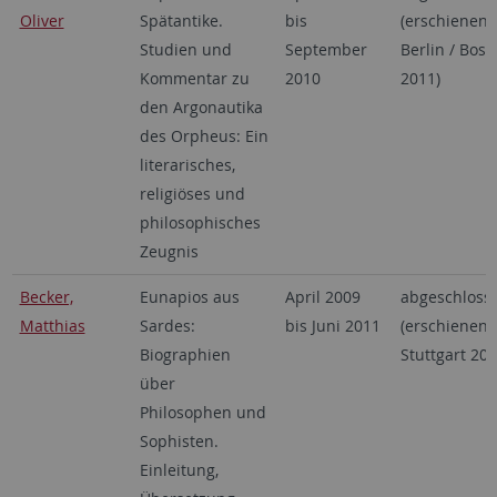
Oliver
Spätantike.
bis
(erschienen
Studien und
September
Berlin / Bost
Kommentar zu
2010
2011)
den Argonautika
des Orpheus: Ein
literarisches,
religiöses und
philosophisches
Zeugnis
Becker,
Eunapios aus
April 2009
abgeschloss
Matthias
Sardes:
bis Juni 2011
(erschienen
Biographien
Stuttgart 201
über
Philosophen und
Sophisten.
Einleitung,